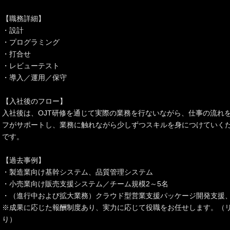
【職務詳細】
・設計
・プログラミング
・打合せ
・レビューテスト
・導入／運用／保守
【入社後のフロー】
入社後は、OJT研修を通じて実際の業務を行ないながら、仕事の流れ
フがサポートし、業務に触れながら少しずつスキルを身につけていく
です。
【過去事例】
・製造業向け基幹システム、品質管理システム
・小売業向け販売支援システム／チーム規模2～5名
・（進行中および拡大業務）クラウド型営業支援パッケージ開発支援、
※成果に応じた報酬制度あり、実力に応じて役職をお任せします。（
り）