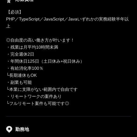
【必須】
PHP／TypeScript／JavaScript／Javaいずれかの実務経験半年以
上
◎自由度の高い働き方が叶います！
・残業は月平均10時間未満
・完全週休2日
・年間休日125日（土日休み+祝日休み）
・有給消化率100％
└長期連休もOK
・副業も可能
└本業に支障がない範囲内で自由です
・リモートワークの案件あり
└フルリモート案件も可能です◎
勤務地