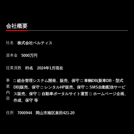
会社概要
社名
株式会社ベルティス
資本金
5000万円
従業員数
85名 2024年1月現在
事
□ 総合管理システム開発、販売、保守 □ 車輌DB(新車DB・型式
業
DB)販売、保守 □ レンタルHP販売、保守 □ SMS自動配信サービ
内
ス販売、保守 □ 自動車ポータルサイト運営 □ ホームページ企画、
容
作成、保守 等
住所
7000944 岡山市南区泉田421-20