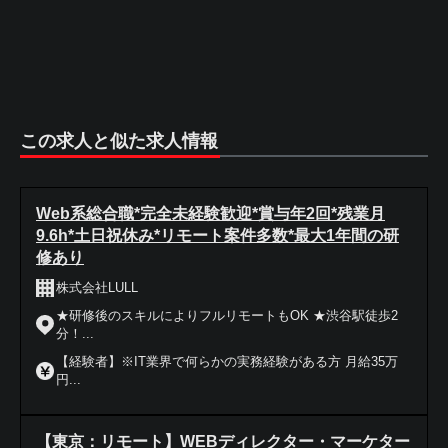
この求人と似た求人情報
Web系総合職*完全未経験歓迎*賞与年2回*残業月
9.6h*土日祝休み*リモート案件多数*最大1年間の研
修あり
株式会社LULL
★研修後のスキルによりフルリモートもOK ★渋谷駅徒歩2
分！...
【経験者】※IT業界で何らかの実務経験がある方 月給35万
円...
【東京：リモート】WEBディレクター・マーケター