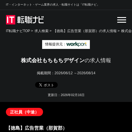
IT・インターネット・ゲーム業界の求人・転職サイトは「IT転職ナビ」
IT転職ナビTOP
>
求人検索
>
【徳島】広告営業（那賀郡）の求人情報 >
株式会
情報提供元：
株式会社もちもちデザイン
の求人情報
掲載期間：
2026/06/12 ～2026/08/14
更新日：2026年02月16日
正社員（中途）
【徳島】広告営業（那賀郡）