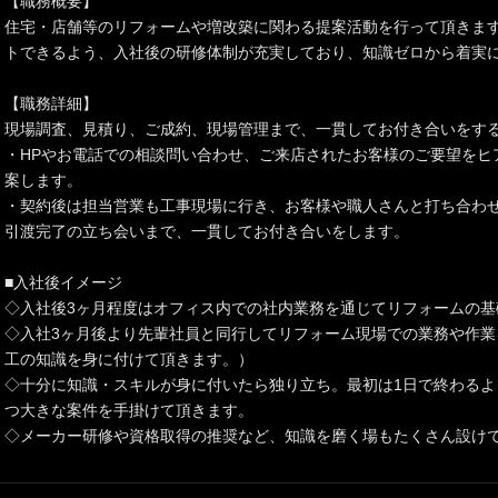
【職務概要】
住宅・店舗等のリフォームや増改築に関わる提案活動を行って頂きま
トできるよう、入社後の研修体制が充実しており、知識ゼロから着実
【職務詳細】
現場調査、見積り、ご成約、現場管理まで、一貫してお付き合いをす
・HPやお電話での相談問い合わせ、ご来店されたお客様のご要望をヒ
案します。
・契約後は担当営業も工事現場に行き、お客様や職人さんと打ち合わ
引渡完了の立ち会いまで、一貫してお付き合いをします。
■入社後イメージ
◇入社後3ヶ月程度はオフィス内での社内業務を通じてリフォームの基
◇入社3ヶ月後より先輩社員と同行してリフォーム現場での業務や作業
工の知識を身に付けて頂きます。）
◇十分に知識・スキルが身に付いたら独り立ち。最初は1日で終わるよ
つ大きな案件を手掛けて頂きます。
◇メーカー研修や資格取得の推奨など、知識を磨く場もたくさん設け