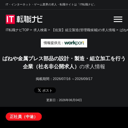
IT・インターネット・ゲーム業界の求人・転職サイトは「IT転職ナビ」
IT転職ナビTOP
>
求人検索
>
【佐賀】組立製造(管理職候補)の求人情報 >
ばね
情報提供元：
ばねや金属プレス部品の設計・製造・組立加工を行う
企業（社名非公開求人）
の求人情報
掲載期間：
2026/07/16 ～2026/09/17
更新日：2026年06月04日
正社員（中途）