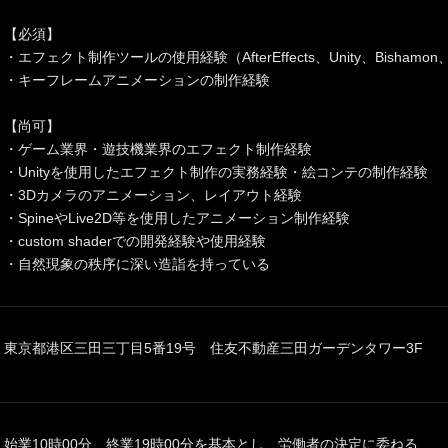
【必須】
・エフェクト制作ツールの使用経験（AfterEffects、Unity、Bishamon
・キーフレームアニメーションの制作経験
【尚可】
・ゲーム業界・遊技機業界のエフェクト制作経験
・Unityを使用したエフェクト制作の実務経験・絵コンテの制作経験
・3Dカメラのアニメーション、レイアウト経験
・SpineやLive2D等を使用したアニメーション制作経験
・custom shaderでの開発経験や使用経験
・自然現象の秩序に深い造詣を持っている
東京都港区三田三丁目5番19号 住友不動産三田ガーデンタワー3F
始業10時00分、終業19時00分を基本とし、労働者の決定に委ねる