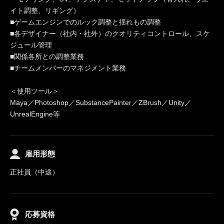
イト調整、リギング）
■ゲームエンジンでのルック調整と揺れもの調整
■各デザイナー（社内・社外）のクオリティコントロール、スケ
ジュール管理
■関係各所との調整業務
■チームメンバーのマネジメント業務
＜使用ツール＞
Maya／Photoshop／SubstancePainter／ZBrush／Unity／
UnrealEngine等
雇用形態
正社員（中途）
応募資格