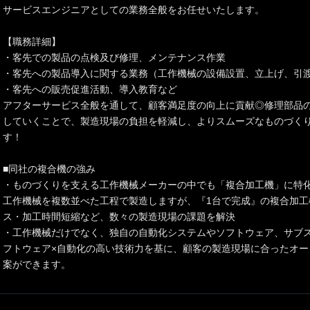
サービスエンジニアとしての業務全般をお任せいたします。
【職務詳細】
・客先での製品の点検及び修理、メンテナンス作業
・客先への製品導入に関する業務（工作機械の設備設置、立上げ、引
・客先への販売促進活動、導入教育など
アフターサービス全般を通して、顧客満足度の向上に貢献◎修理部品の
していくことで、製造現場の負担を軽減し、よりスムーズなものづく
す！
■同社の複合機の強み
・ものづくりを支える工作機械メーカーの中でも「複合加工機」に特
工作機械を複数並べた工程で製造しますが、『1台で完成』の複合加工
ス・加工時間短縮など、数々の製造現場の課題を解決
・工作機械だけでなく、独自の自動化システムやソフトウェア、サブス
フトウェア×自動化の高い技術力を基に、顧客の製造現場に合ったオー
案ができます。