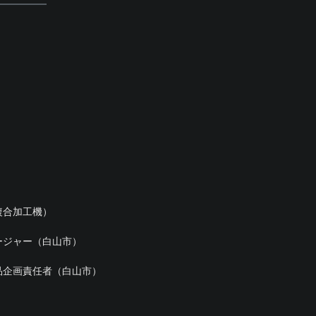
）
複合加工機）
ージャー（白山市）
品企画責任者（白山市）