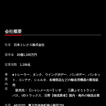
会社概要
社名
日本トレクス株式会社
資本金
20億1,100万円
従業員数
1,106名
事
■トレーラー、タンク、ウイングボデー、バンボデー、バンキッ
業
ト、コンテナ、シェルタ、各種部品などの輸送用機器の製造販
内
売
容
販売先：【シャシメーカー】いすゞ、三菱ふそうトラック・
バス、UDトラックス、日野【物流業者】国内・海外の物流企業
住所
4410193 豊川市伊奈町南山新田350