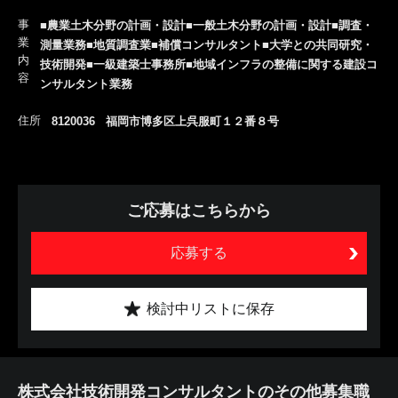
事
■農業土木分野の計画・設計■一般土木分野の計画・設計■調査・
業
測量業務■地質調査業■補償コンサルタント■大学との共同研究・
内
技術開発■一級建築士事務所■地域インフラの整備に関する建設コ
容
ンサルタント業務
住所
8120036 福岡市博多区上呉服町１２番８号
ご応募はこちらから
応募する
検討中リストに保存
株式会社技術開発コンサルタントのその他募集職