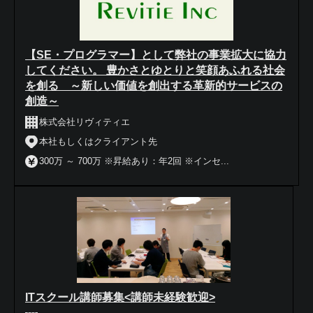
【SE・プログラマー】として弊社の事業拡大に協力
してください。 豊かさとゆとりと笑顔あふれる社会
を創る ～新しい価値を創出する革新的サービスの
創造～
株式会社リヴィティエ
本社もしくはクライアント先
300万 ～ 700万 ※昇給あり：年2回 ※インセ...
ITスクール講師募集<講師未経験歓迎>