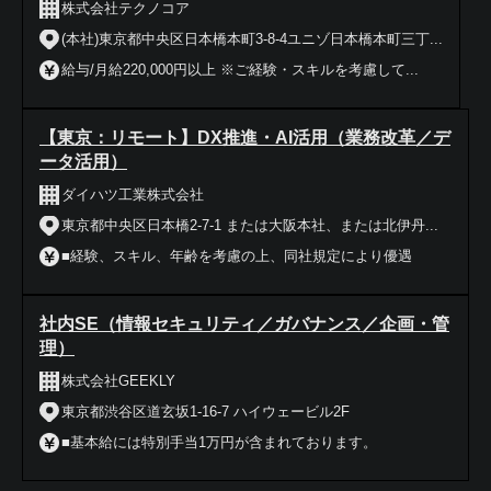
株式会社テクノコア
(本社)東京都中央区日本橋本町3-8-4ユニゾ日本橋本町三丁...
給与/月給220,000円以上 ※ご経験・スキルを考慮して...
【東京：リモート】DX推進・AI活用（業務改革／デ
ータ活用）
ダイハツ工業株式会社
東京都中央区日本橋2-7-1 または大阪本社、または北伊丹...
■経験、スキル、年齢を考慮の上、同社規定により優遇
社内SE（情報セキュリティ／ガバナンス／企画・管
理）
株式会社GEEKLY
東京都渋谷区道玄坂1-16-7 ハイウェービル2F
■基本給には特別手当1万円が含まれております。