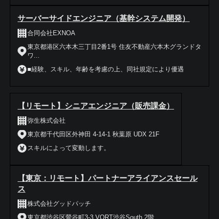
サーバーサイドエンジニア（基幹システム開発）
合同会社EXNOA
東京都港区六本木三丁目2番1号 住友不動産六本木グランドタ
ワ...
■経験、スキル、年齢を考慮の上、同社規定により優遇
【リモート】シニアエンジニア（販売課金）
弥生株式会社
東京都千代田区外神田 4-14-1 秋葉原 UDX 21F
スキルによって変動します。
【東京：リモート】パートナーアライアンスセール
ス
株式会社グッドパッチ
東京都渋谷区鶯谷町3-3 VORT渋谷South 2階