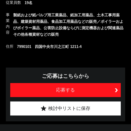
従業員数
19名
事
製紙および紙パルプ用工業薬品、紙加工用薬品、土木工事用薬
業
品、建築資材用薬品、食品加工用薬品などの販売／ボイラーおよ
内
びボイラー薬品、公害防止設備ならびに測定機器および関連薬品
容
その他各種資材などの販売
住所
7990101 四国中央市川之江町 1211-4
ご応募はこちらから
応募する
検討中リストに保存