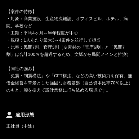
【案件の特徴】
・対象：商業施設、生産物流施設、オフィスビル、ホテル、病
院、学校など
・工期：平均4ヶ月～半年程度が中心
・規模：1人あたり最大3～4案件を並行して担当
・比率：民間7割、官庁3割（※素材の「官庁6割」と「民間7
割」は合計100％を超過するため、文脈から民間メインと推測）
【同社の強み】
「免震・制震構法」や「CFT構法」などの高い技術力を保有。無
借金経営を背景とした強固な財務基盤（自己資本比率70％以上）
のもと、腰を据えて設計業務に打ち込める環境です。
雇用形態
正社員（中途）