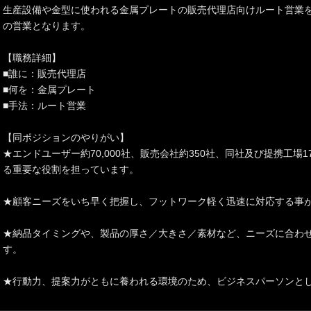
生産設備や金型に使われる金属プレートの販売代理店向けルート営業
の営業となります。
【職務詳細】
■誰に：販売代理店
■何を：金属プレート
■手法：ルート営業
【同ポジションのやりがい】
★エンドユーザー約70,000社、販売会社約350社、同社及び提携工場
る重要な役割を担っています。
★顧客ニーズをいち早く把握し、フットワーク軽く迅速に対応する事
★納品タイミングや、製品の厚さ／大きさ／素材など、ニーズに合わ
す。
★行動力、提案力がともに養われる環境のため、ビジネスパーソンと