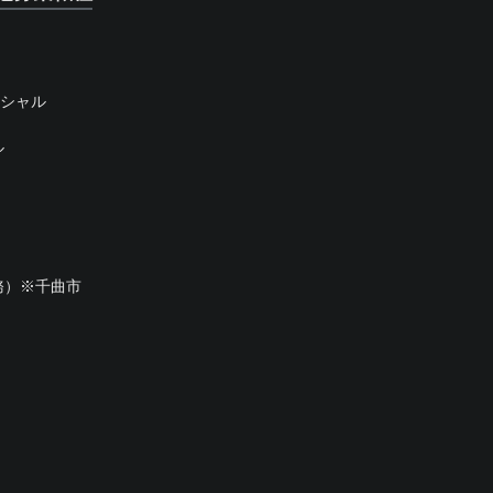
ンシャル
ル
務）※千曲市