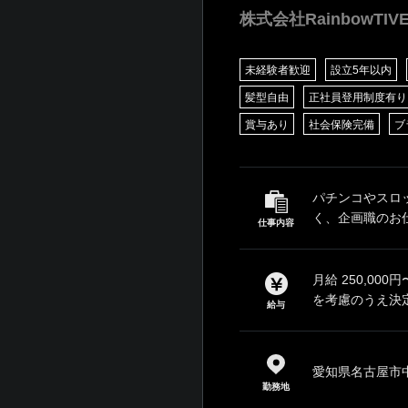
株式会社RainbowTIV
未経験者歓迎
設立5年以内
髪型自由
正社員登用制度有り
賞与あり
社会保険完備
ブ
パチンコやスロ
く、企画職のお仕
仕事内容
月給 250,0
を考慮のうえ決定
給与
愛知県名古屋市中
勤務地