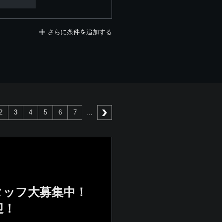
さらに条件を追加する
2
3
4
5
6
7
次へ
タッフ大募集中！
迎！