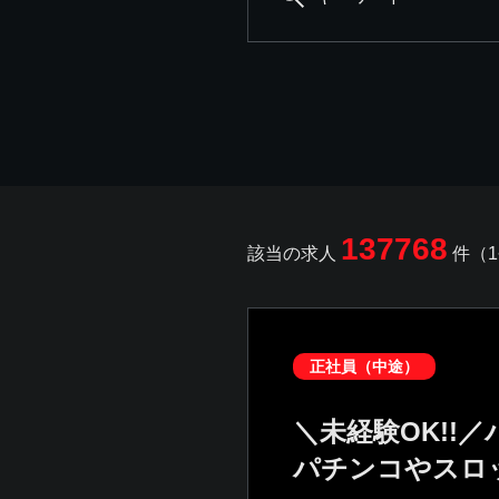
137768
該当の求人
件（1
正社員（中途）
＼未経験OK!!
パチンコやスロ