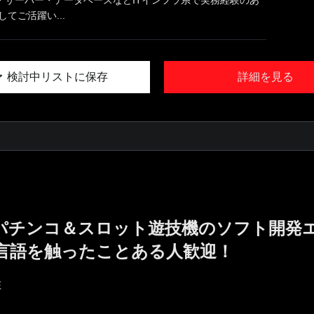
・サーバー・データベースなどITインフラ系で実務経験のあ
てご活躍い...
検討中リストに保存
詳細を見る
!／パチンコ＆スロット遊技機のソフト開発
言語を触ったことある人歓迎！
E