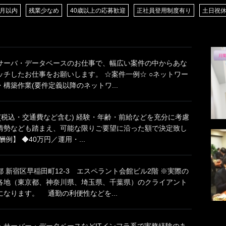
/月以内
残業少なめ
40歳以上の応募歓迎
正社員登用制度有り
土日祝
サーバ・データベースのお仕事で、幅広い案件の中からあな
ッチしたお仕事をお願いします。 ☆案件一例☆ ○ネットワー
構築作業(要件定義以降のネットワ...
円(税込・交通費など含む) 経験・年齢・前給などを充分に考慮
情勢なども踏まえ、可能な限りご要望に沿った額で決定致し
例】 ◆40万円／運用・...
 新宿区早稲田町12-3 エスペラント会館ビル2階 ※実際の
各地（東京都、神奈川県、埼玉県、千葉県）のクライアント
なります。 通勤の利便性などを...