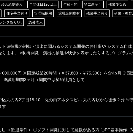
歩合給制導入
年間休日120以上
年齢不問
第二新卒可
残業少なめ
住宅手当有り
管理職採用
退職金制度有
残業手当有り
研修・教育
ランクありOK
急募求人
ット遊技機の制御・演出に関わるシステム開発のお仕事や システム自体
ります。 ○制御開発：演出の抽選や映像を表示したりするプログラムの設
0円〜600,000円 ※固定残業20時間（￥37,800～￥75,500）を含む/
 ※試用期間3ヶ月（期間中は契約社員として...
区丸の内2丁目18-10 丸の内アネクスビル 丸の内駅から徒歩２分 
ます
なし ＜歓迎条件＞ 〇ソフト開発に対して意欲がある方 〇PC基本操作（W.