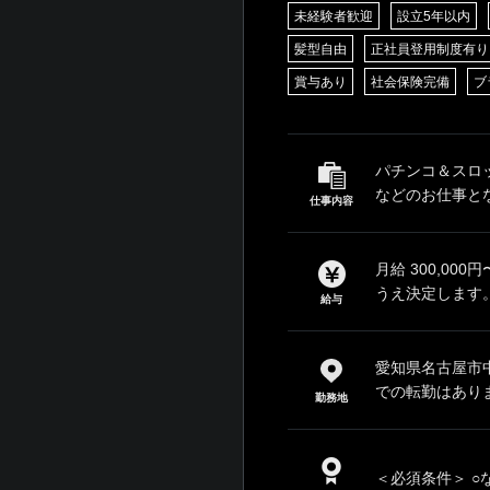
未経験者歓迎
設立5年以内
髪型自由
正社員登用制度有り
賞与あり
社会保険完備
ブ
パチンコ＆スロ
などのお仕事とな
仕事内容
月給 300,00
うえ決定します。
給与
愛知県名古屋市中
での転勤はあり
勤務地
＜必須条件＞ ○