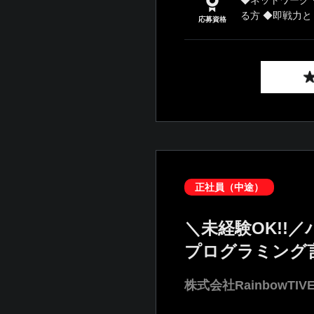
◆ネットワーク
る方 ◆即戦力とし
応募資格
正社員（中途）
＼未経験OK!
プログラミング
株式会社RainbowTIV