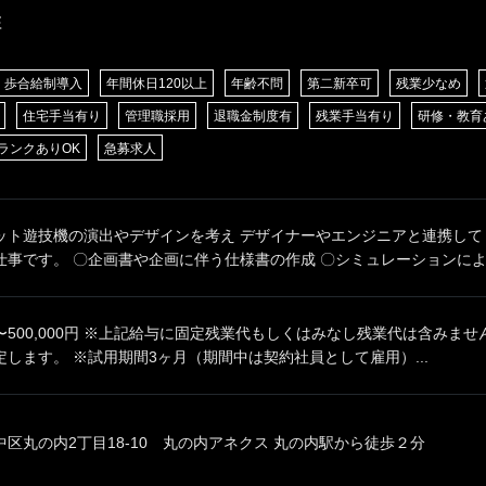
E
歩合給制導入
年間休日120以上
年齢不問
第二新卒可
残業少なめ
住宅手当有り
管理職採用
退職金制度有
残業手当有り
研修・教育
ランクありOK
急募求人
ット遊技機の演出やデザインを考え デザイナーやエンジニアと連携して
事です。 〇企画書や企画に伴う仕様書の作成 〇シミュレーションによる
00円〜500,000円 ※上記給与に固定残業代もしくはみなし残業代は含みま
します。 ※試用期間3ヶ月（期間中は契約社員として雇用）...
区丸の内2丁目18-10 丸の内アネクス 丸の内駅から徒歩２分