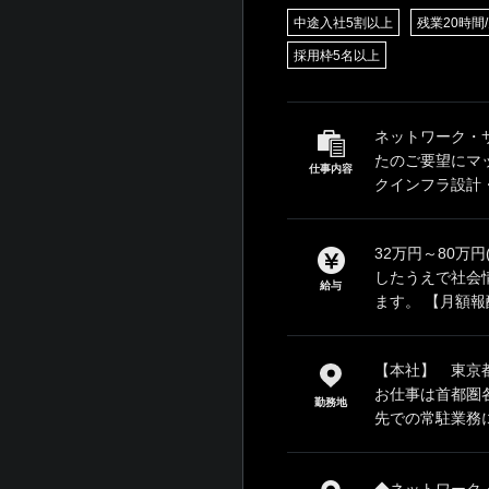
中途入社5割以上
残業20時間
採用枠5名以上
ネットワーク・
たのご要望にマ
仕事内容
クインフラ設計・
32万円～80万
したうえで社会
給与
ます。 【月額報酬
【本社】 東京都
お仕事は首都圏
勤務地
先での常駐業務に