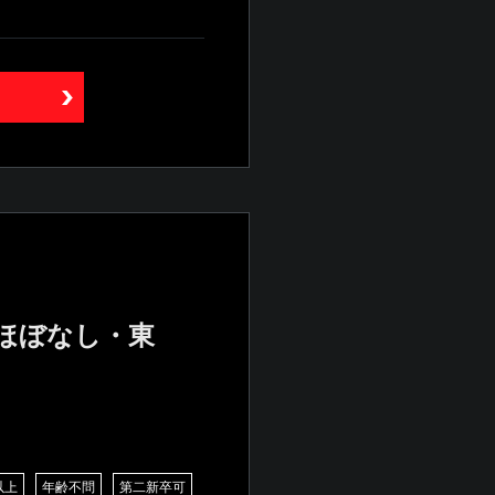
業ほぼなし・東
以上
年齢不問
第二新卒可