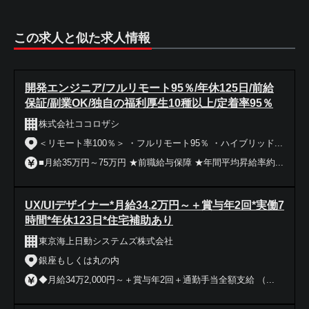
この求人と似た求人情報
開発エンジニア/フルリモート95％/年休125日/前給
保証/副業OK/独自の福利厚生10種以上/定着率95％
株式会社ココロザシ
＜リモート率100％＞ ・フルリモート95％ ・ハイブリッド...
■月給35万円～75万円 ★前職給与保障 ★年間平均昇給率約...
UX/UIデザイナー*月給34.2万円～＋賞与年2回*実働7
時間*年休123日*住宅補助あり
東京海上日動システムズ株式会社
銀座もしくは丸の内
◆月給34万2,000円～＋賞与年2回＋通勤手当全額支給 （...