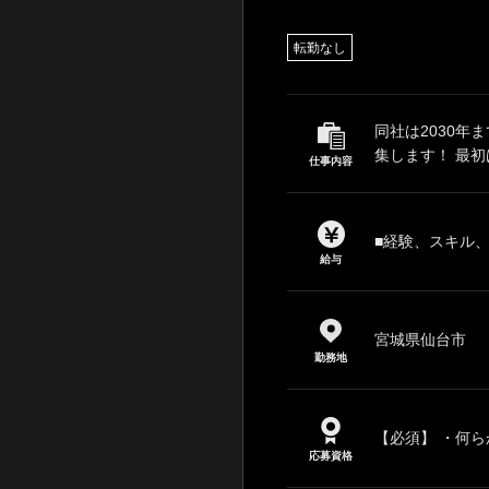
転勤なし
同社は2030年
集します！ 最初
仕事内容
■経験、スキル
給与
宮城県仙台市
勤務地
【必須】 ・何ら
応募資格