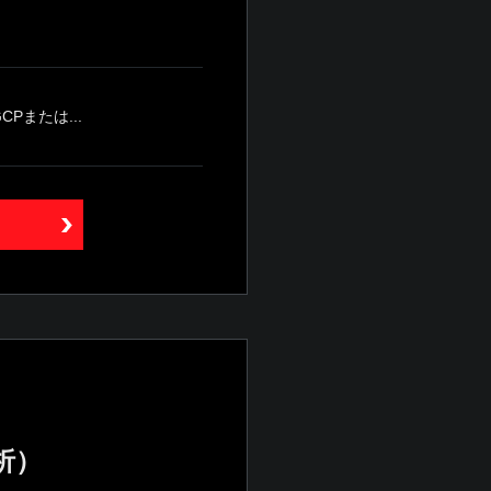
または...
析）