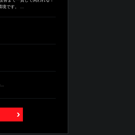
す。 ...
..