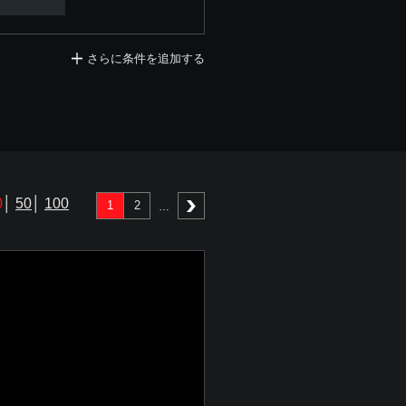
さらに条件を追加する
0
│
50
│
100
1
2
次へ