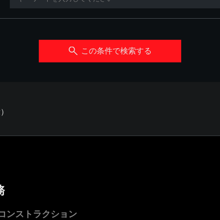
この条件で検索する
示）
務
コンストラクション