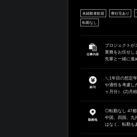
未経験者歓迎
寮社宅あり
転勤なし
プロジェクトが
業務をお任せし
仕事内容
先輩と一緒に進め
＼1年目の想定年収
や適性を考慮した
給与
ヶ月分） (2)月給2
◎転勤なし 4
中国、四国、九
勤務地
はなく、転勤もあ