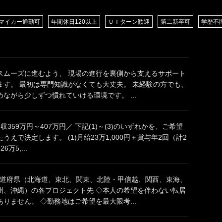
マイカー通勤可
年間休日120以上
ＵＩターン歓迎
第二新卒可
学歴不
スムーズに進むよう、 現場の進行を裏側から支えるサポート
ます。 最初は専門知識がなくても大丈夫。 未経験の方でも、
ながら少しずつ慣れていける環境です。 ...
359万円～407万円／ 下記(1)～(3)のいずれかを、ご希望
うえで決定します。 (1)月給23万1,000円＋賞与年2回（計2
6万5,...
7都道府県（北海道、東北、関東、北陸・甲信越、関西、東海、
州、沖縄）の各プロジェクト先 ◇本人の希望を伴わない転居
りません。 ◇勤務地はご希望を最大限考...