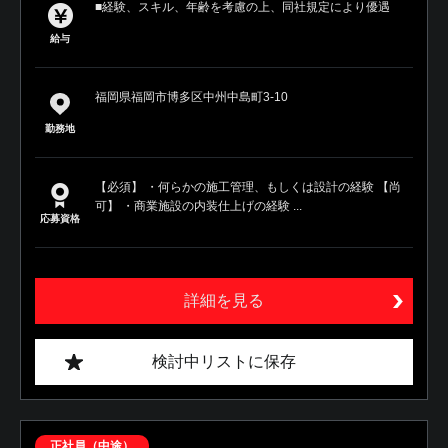
■経験、スキル、年齢を考慮の上、同社規定により優遇
給与
福岡県福岡市博多区中州中島町3-10
勤務地
【必須】 ・何らかの施工管理、もしくは設計の経験 【尚
可】 ・商業施設の内装仕上げの経験 ...
応募資格
詳細を見る
検討中リストに保存
正社員（中途）