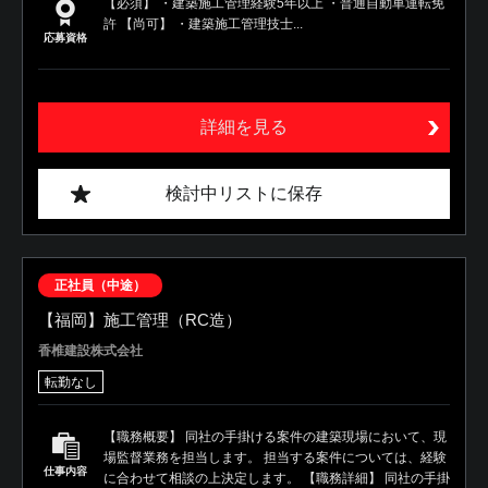
【必須】 ・建築施工管理経験5年以上 ・普通自動車運転免
許 【尚可】 ・建築施工管理技士...
応募資格
詳細を見る
検討中リストに保存
正社員（中途）
【福岡】施工管理（RC造）
香椎建設株式会社
転勤なし
【職務概要】 同社の手掛ける案件の建築現場において、現
場監督業務を担当します。 担当する案件については、経験
仕事内容
に合わせて相談の上決定します。 【職務詳細】 同社の手掛