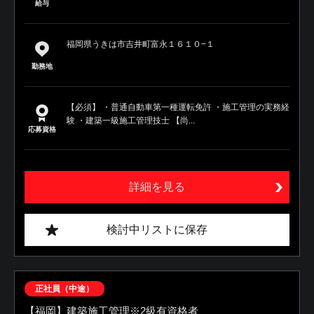
給与
福岡県うきは市吉井町富永１６１０−１
勤務地
【必須】 ・普通自動車第一種運転免許 ・施工管理の実務経
験 ・建築一級施工管理技士 【尚...
応募資格
詳細を見る
検討中リストに保存
正社員（中途）
【福岡】建築施工管理※2級有資格者