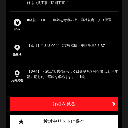
ける公共工事／民間工事／...
■経験、スキル、年齢を考慮の上、同社規定により優遇
給与
【本社】〒813-0044 福岡県福岡市東区千早2-3-37
勤務地
【必須】 ・施工管理経験もしくは建築系学科卒業以上 ※年
齢に応じたご経験を求めます。 ・1級、...
応募資格
詳細を見る
検討中リストに保存