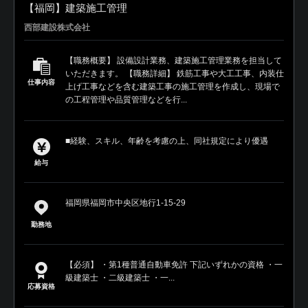
【福岡】建築施工管理
西部建設株式会社
【職務概要】 設備設計業務、建築施工管理業務を担当して
いただきます。 【職務詳細】 鉄筋工事や大工工事、内装仕
仕事内容
上げ工事などを含む建築工事の施工管理を作成し、現場で
の工程管理や品質管理などを行...
■経験、スキル、年齢を考慮の上、同社規定により優遇
給与
福岡県福岡市中央区地行1-15-29
勤務地
【必須】 ・第1種普通自動車免許 下記いずれかの資格 ・一
級建築士 ・二級建築士 ・一...
応募資格