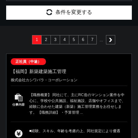
条件を変更する
1
2
3
4
5
6
7
次へ
正社員（中途）
【福岡】新築建築施工管理
株式会社カシワバラ・コーポレーション
【職務概要】 同社にて、主にRC造のマンション案件を中
心に、学校や公共施設、福祉施設、店舗やオフィスまで、
仕事内容
経験に合わせた建築（新築）施工管理業務をお任せしま
す。 【職務詳細】 ・予算管理 ...
■経験、スキル、年齢を考慮の上、同社規定により優遇