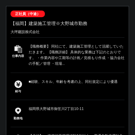
正社員（中途）
【福岡】建築施工管理※大野城市勤務
大坪建設株式会社
【職務概要】 同社にて、建築施工管理として活躍していた
だきます。 【職務詳細】 具体的な業務は下記のとおりで
仕事内容
す。 ・作業内容や工期等の計画／見積もり作成 ・協力会社
の手配／管理 ・現場...
■経験、スキル、年齢を考慮の上、同社規定により優遇
給与
福岡県大野城市御笠川2丁目10-11
勤務地