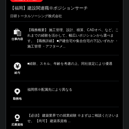
【福岡】建設関連職※ポジションサーチ
日研トータルソーシング株式会社
【職務概要】 施工管理、設計、積算、CADオペ、など。こ
れまでの経験を活かして、幅広いポジションから選べま
仕事内容
す。 【職務詳細】 ■戸建住宅や集合住宅の下記いずれか ・
施工管理 ・アフターメ...
■経験、スキル、年齢を考慮の上、同社規定により優遇
給与
福岡県※配属先により異なる
勤務地
【必須】 建築業界での就業経験 ※まずはご相談くださいま
せ。 【尚可】 建築系資格 ...
応募資格