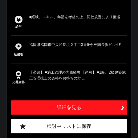
■経験、スキル、年齢を考慮の上、同社規定により優遇
給与
福岡県福岡市中央区長浜２丁目3番6号 三陽長浜ビル4Ｆ
勤務地
【必須】 ■施工管理の実務経験 【尚可】 ■1級、2級建築施
工管理技士の資格をお持ちの方 ...
応募資格
詳細を見る
検討中リストに保存