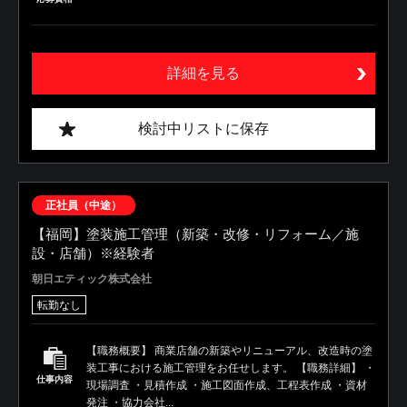
詳細を見る
検討中リストに保存
正社員（中途）
【福岡】塗装施工管理（新築・改修・リフォーム／施
設・店舗）※経験者
朝日エティック株式会社
転勤なし
【職務概要】 商業店舗の新築やリニューアル、改造時の塗
装工事における施工管理をお任せします。 【職務詳細】 ・
仕事内容
現場調査 ・見積作成 ・施工図面作成、工程表作成 ・資材
発注 ・協力会社...