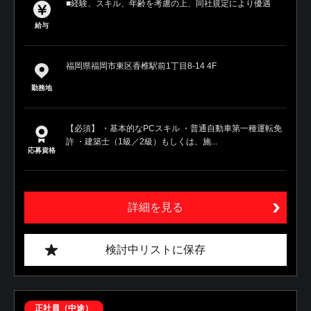
■経験、スキル、年齢を考慮の上、同社規定により優遇
給与
福岡県福岡市東区香椎駅前1丁目8-14 4F
勤務地
【必須】 ・基本的なPCスキル ・普通自動車第一種運転免
許 ・建築士（1級／2級）もしくは、施...
応募資格
詳細を見る
検討中リストに保存
正社員（中途）