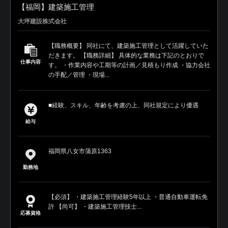
【福岡】建築施工管理
大坪建設株式会社
【職務概要】 同社にて、建築施工管理として活躍していた
だきます。 【職務詳細】 具体的な業務は下記のとおりで
仕事内容
す。 ・作業内容や工期等の計画／見積もり作成 ・協力会社
の手配／管理 ・現場...
■経験、スキル、年齢を考慮の上、同社規定により優遇
給与
福岡県八女市蒲原1363
勤務地
【必須】 ・建築施工管理経験5年以上 ・普通自動車運転免
許 【尚可】 ・建築施工管理技士...
応募資格