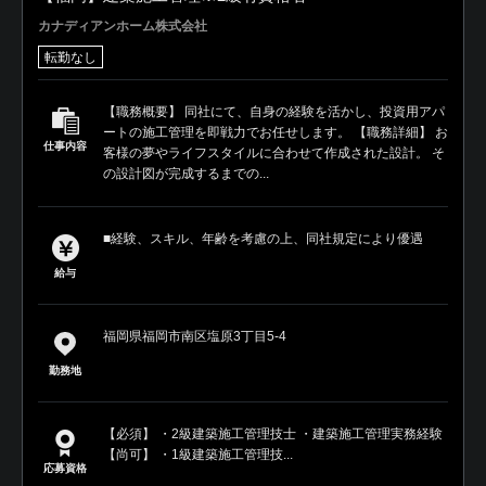
カナディアンホーム株式会社
転勤なし
【職務概要】 同社にて、自身の経験を活かし、投資用アパ
ートの施工管理を即戦力でお任せします。 【職務詳細】 お
仕事内容
客様の夢やライフスタイルに合わせて作成された設計。 そ
の設計図が完成するまでの...
■経験、スキル、年齢を考慮の上、同社規定により優遇
給与
福岡県福岡市南区塩原3丁目5-4
勤務地
【必須】 ・2級建築施工管理技士 ・建築施工管理実務経験
【尚可】 ・1級建築施工管理技...
応募資格