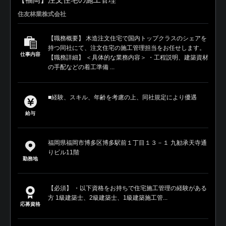
住友林業株式会社
【職務概要】 木造注文住宅で国内トップクラスのシェアを
持つ同社にて、注文住宅の施工管理担当をお任せします。
仕事内容
【職務詳細】 ＜具体的な業務内容＞ ・工程説明、建築資材
の手配などの着工準備 ...
■経験、スキル、年齢を考慮の上、同社規定により優遇
給与
福岡県福岡市博多区博多駅前１丁目１３－１ 九勧承天寺通
りビル11階
勤務地
【必須】 ・以下資格をお持ちで住宅施工管理の経験がある
方 1級建築士、2級建築士、1級建築施工管...
応募資格