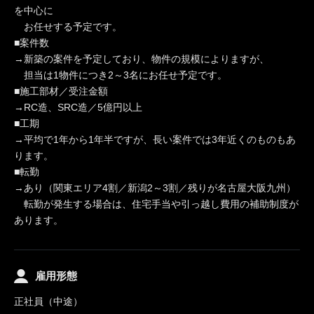
を中心に
お任せする予定です。
■案件数
→新築の案件を予定しており、物件の規模によりますが、
担当は1物件につき2～3名にお任せ予定です。
■施工部材／受注金額
→RC造、SRC造／5億円以上
■工期
→平均で1年から1年半ですが、長い案件では3年近くのものもあ
ります。
■転勤
→あり（関東エリア4割／新潟2～3割／残りが名古屋大阪九州）
転勤が発生する場合は、住宅手当や引っ越し費用の補助制度が
あります。
雇用形態
正社員（中途）