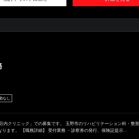
務
勤なし
「荘内クリニック」での募集です。 玉野市のリハビリテーション科・整
ります。 【職務詳細】 受付業務 ・診察券の発行、保険証提示...