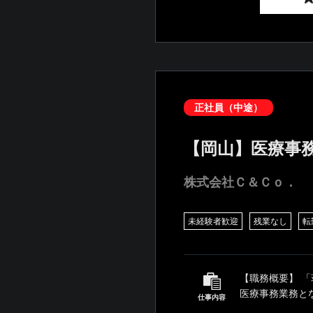
正社員（中途）
【岡山】医療事
株式会社Ｃ＆Ｃｏ．
未経験者歓迎
残業なし
転
【職務概要】 
医療事務業務とな
仕事内容