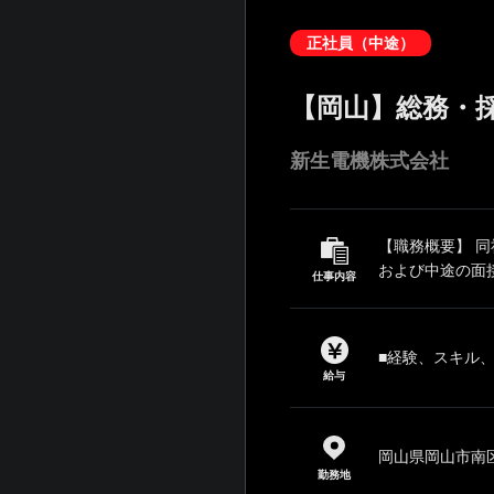
正社員（中途）
【岡山】総務・
新生電機株式会社
【職務概要】 
および中途の面接
仕事内容
■経験、スキル
給与
岡山県岡山市南区
勤務地