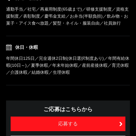
通勤手当／社宅／再雇用制度(65歳まで)／研修支援制度／資格支
援制度／表彰制度／慶弔金支給／お弁当(半額負担)／飲み物・お
菓子・アイス食べ放題／髪型・ネイル・服装自由／社員旅行
休日・休暇
年間休日125日／完全週休2日制(休日選択制度あり)／年間有給休
暇(10日～)／夏季休暇／年末年始休暇／産前産後休暇／育児休暇
／介護休暇／結婚休暇／生理休暇
ご応募はこちらから
応募する