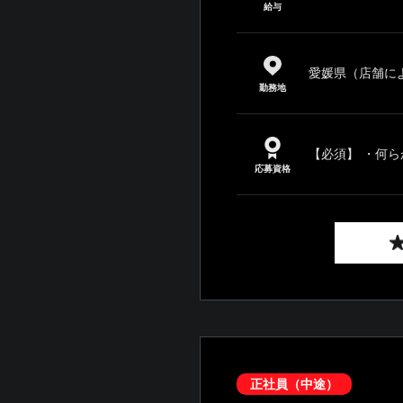
給与
愛媛県（店舗に
勤務地
【必須】 ・何ら
応募資格
正社員（中途）