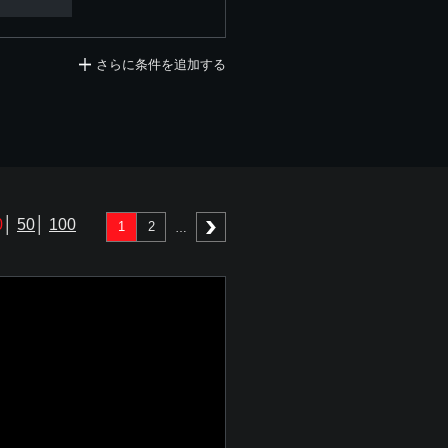
さらに条件を追加する
0
│
50
│
100
1
2
次へ