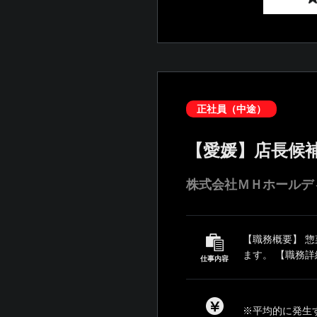
正社員（中途）
【愛媛】店長候
株式会社ＭＨホールデ
【職務概要】 
ます。 【職務詳
仕事内容
※平均的に発生