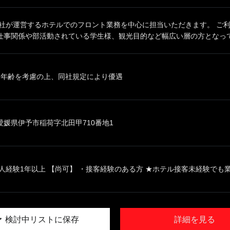
同社が運営するホテルでのフロント業務を中心に担当いただきます。 ご
仕事関係や部活動されている学生様、観光目的など幅広い層の方となってお
、年齢を考慮の上、同社規定により優遇
媛県伊予市稲荷字北田甲710番地1
人経験1年以上 【尚可】 ・接客経験のある方 ★ホテル接客未経験でも業界
検討中リストに保存
詳細を見る