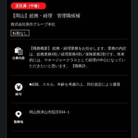
正社員（中途）
【岡山】総務・経理 管理職候補
株式会社美作グループ本社
転勤なし
【職務概要】 総務・経理業務をお任せします。業務の内訳
は、総務業務4割／経理業務4割／保険業務2割です。将来
仕事内容
的には、マネージャークラスとして経理の中心になってい
ただきたいと思います。 【職務詳...
■経験、スキル、年齢を考慮の上、同社規定により優遇
給与
岡山県津山市院庄934-１
勤務地