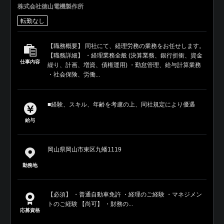
株式会社徳山電機製作所
転勤なし
【職務概要】 同社にて、経理労務の業務をお任せします。
【職務詳細】 ・経理業務全般 (決算業務、銀行折衝、資金
仕事内容
繰り、計画、増資、債権運用) ・勤怠管理、給与計算業務
・社会保険、労働...
■経験、スキル、年齢を考慮の上、同社規定により優遇
給与
岡山県岡山市東区九蟠1119
勤務地
【必須】 ・普通自動車免許 ・経理のご経験 ・マネジメン
トのご経験 【尚可】 ・財務の...
応募資格