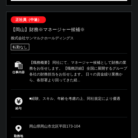
正社員（中途）
【岡山】財務※マネージャー候補※
株式会社サンマルクホールディングス
転勤なし
【職務概要】 同社にて、マネージャー候補として財務の業
務をお任せします。 【職務詳細】 全国に展開するグループ
仕事内容
各社の財務担当をお任せします。 日々の資金繰り業務か
ら、各部署より回ってきた経...
■経験、スキル、年齢を考慮の上、同社規定により優遇
給与
岡山県岡山市北区平田173-104
勤務地