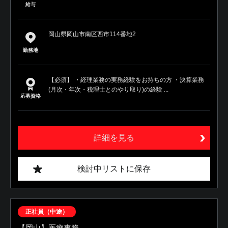
給与
岡山県岡山市南区西市114番地2
勤務地
【必須】 ・経理業務の実務経験をお持ちの方 ・決算業務
(月次・年次・税理士とのやり取り)の経験 ...
応募資格
詳細を見る
検討中リストに保存
正社員（中途）
【岡山】医療事務