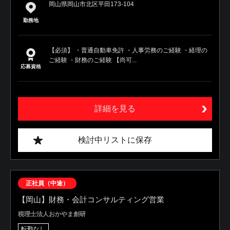
岡山県岡山市北区平田173-104
勤務地
【必須】 ・普通自動車免許 ・人事労務のご経験 ・経理の
ご経験 ・財務のご経験 【尚可...
応募資格
詳細を見る
検討中リストに保存
正社員（中途）
【岡山】財務・会計コンサルティング営業
税理士法人おかやま創研
転勤なし