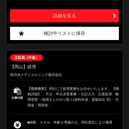
詳細を見る
検討中リストに保存
正社員（中途）
【岡山】経理
西日本メディカルリンク株式会社
【職務概要】 同社にて経理業務をお任せいたします。 【職
務詳細】 ・月次・年次決算業務 ・仕訳入力、伝票処理、帳
仕事内容
簿管理 ・税理士とのやり取り(資料作成、質疑対応 等) ・売
掛金・買掛金...
■経験、スキル、年齢を考慮の上、同社規定により優遇