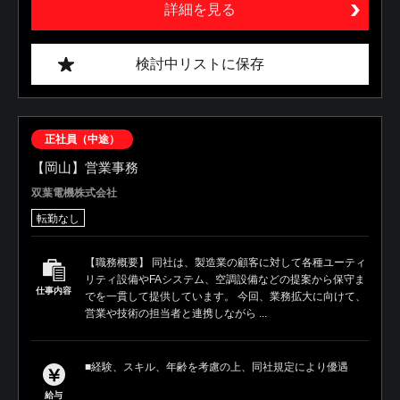
詳細を見る
検討中リストに保存
正社員（中途）
【岡山】営業事務
双葉電機株式会社
転勤なし
【職務概要】 同社は、製造業の顧客に対して各種ユーティ
リティ設備やFAシステム、空調設備などの提案から保守ま
仕事内容
でを一貫して提供しています。 今回、業務拡大に向けて、
営業や技術の担当者と連携しながら ...
■経験、スキル、年齢を考慮の上、同社規定により優遇
給与