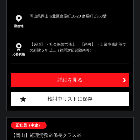
岡山県岡山市北区磨屋町10-20 磨屋町ビル8階
勤務地
【必須】 ・社会保険労務士 【尚可】 ・士業事務所等で
の経験５年以上（顧問対応経験尚可）...
応募資格
詳細を見る
検討中リストに保存
正社員（中途）
【岡山】経理労務※係長クラス※