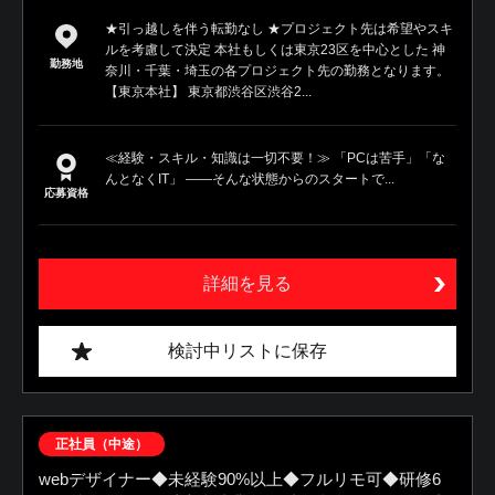
★引っ越しを伴う転勤なし ★プロジェクト先は希望やスキ
ルを考慮して決定 本社もしくは東京23区を中心とした 神
勤務地
奈川・千葉・埼玉の各プロジェクト先の勤務となります。
【東京本社】 東京都渋谷区渋谷2...
≪経験・スキル・知識は一切不要！≫ 「PCは苦手」「な
んとなくIT」 ――そんな状態からのスタートで...
応募資格
詳細を見る
検討中リストに保存
正社員（中途）
webデザイナー◆未経験90%以上◆フルリモ可◆研修6