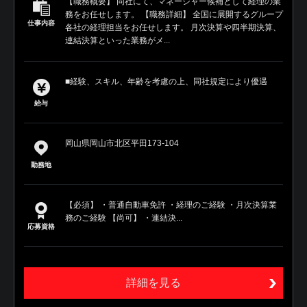
【職務概要】 同社にて、マネージャー候補として経理の業
務をお任せします。 【職務詳細】 全国に展開するグループ
仕事内容
各社の経理担当をお任せします。 月次決算や四半期決算、
連結決算といった業務がメ...
■経験、スキル、年齢を考慮の上、同社規定により優遇
給与
岡山県岡山市北区平田173-104
勤務地
【必須】 ・普通自動車免許 ・経理のご経験 ・月次決算業
務のご経験 【尚可】 ・連結決...
応募資格
詳細を見る