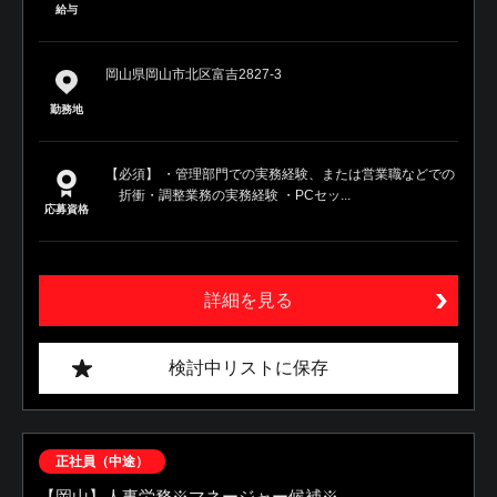
給与
岡山県岡山市北区富吉2827-3
勤務地
【必須】 ・管理部門での実務経験、または営業職などでの
折衝・調整業務の実務経験 ・PCセッ...
応募資格
詳細を見る
検討中リストに保存
正社員（中途）
【岡山】人事労務※マネージャー候補※