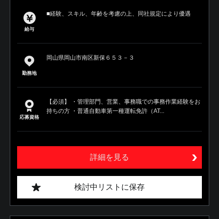
■経験、スキル、年齢を考慮の上、同社規定により優遇
給与
岡山県岡山市南区新保６５３－３
勤務地
【必須】 ・管理部門、営業、事務職での事務作業経験をお
持ちの方 ・普通自動車第一種運転免許（AT...
応募資格
詳細を見る
検討中リストに保存