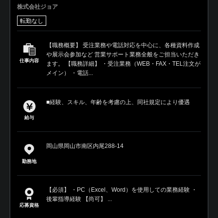
株式会社ジョア
転勤なし
【職務概要】 受注業務や電話対応を中心に、各種資料作成
や展示会参加など 営業サポート業務全般をご担当いただき
仕事内容
ます。 【職務詳細】 ・受注業務（WEB・FAX・TEL注文が
メイン） ・電話...
■経験、スキル、年齢を考慮の上、同社規定により優遇
給与
岡山県岡山市南区内尾288-14
勤務地
【必須】 ・PC（Excel、Word）を使用しての業務経験 ・
後輩指導経験 【尚可】 ...
応募資格