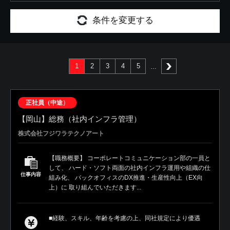
条件を変更する
1
2
3
4
5
次へ
正社員（中途）
【岡山】総務（社内インフラ管理）
株式会社フジワラテクノアート
【職務概要】 コーポレートコミュニケーション部の一員と
して、 ハード・ソフト両面の社内インフラ運用や組織の仕
仕事内容
組み化、 バックオフィスのDX推進・生産性向上（EX向
上）に 取り組んでいただきます...
■経験、スキル、年齢を考慮の上、同社規定により優遇