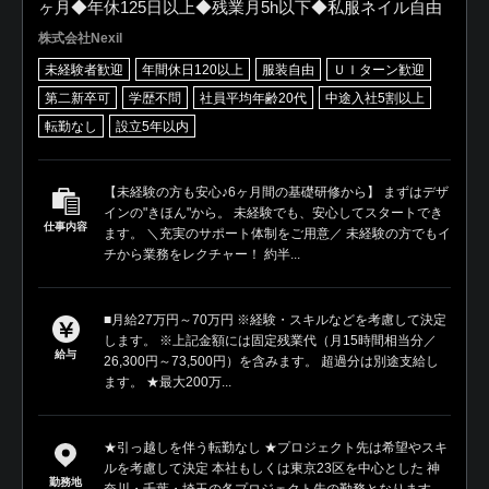
ヶ月◆年休125日以上◆残業月5h以下◆私服ネイル自由
株式会社Nexil
未経験者歓迎
年間休日120以上
服装自由
ＵＩターン歓迎
第二新卒可
学歴不問
社員平均年齢20代
中途入社5割以上
転勤なし
設立5年以内
【未経験の方も安心♪6ヶ月間の基礎研修から】 まずはデザ
インの"きほん"から。 未経験でも、安心してスタートでき
仕事内容
ます。 ＼充実のサポート体制をご用意／ 未経験の方でもイ
チから業務をレクチャー！ 約半...
■月給27万円～70万円 ※経験・スキルなどを考慮して決定
します。 ※上記金額には固定残業代（月15時間相当分／
給与
26,300円～73,500円）を含みます。 超過分は別途支給し
ます。 ★最大200万...
★引っ越しを伴う転勤なし ★プロジェクト先は希望やスキ
ルを考慮して決定 本社もしくは東京23区を中心とした 神
勤務地
奈川・千葉・埼玉の各プロジェクト先の勤務となります。