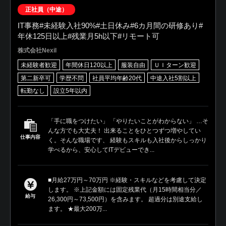
正社員（中途）
IT事務#未経験入社90%#土日休み#6カ月間の研修あり#
年休125日以上#残業月5h以下#リモート可
株式会社Nexil
未経験者歓迎
年間休日120以上
服装自由
ＵＩターン歓迎
第二新卒可
学歴不問
社員平均年齢20代
中途入社5割以上
転勤なし
設立5年以内
「手に職をつけたい」 「やりたいことがわからない」 …そ
んな方でも大丈夫！ 出来ることをひとつずつ増やしてい
仕事内容
く。そんな職場です、 経験もスキルも入社後からしっかり
学べるから、安心してITデビューでき...
■月給27万円～70万円 ※経験・スキルなどを考慮して決定
します。 ※上記金額には固定残業代（月15時間相当分／
給与
26,300円～73,500円）を含みます。 超過分は別途支給し
ます。 ★最大200万...