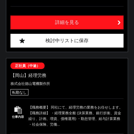
詳細を見る
検討中リストに保存
正社員（中途）
【岡山】経理労務
株式会社徳山電機製作所
転勤なし
【職務概要】 同社にて、経理労務の業務をお任せします。
【職務詳細】 ・経理業務全般 (決算業務、銀行折衝、資金
仕事内容
繰り、計画、増資、債権運用) ・勤怠管理、給与計算業務
・社会保険、労働...