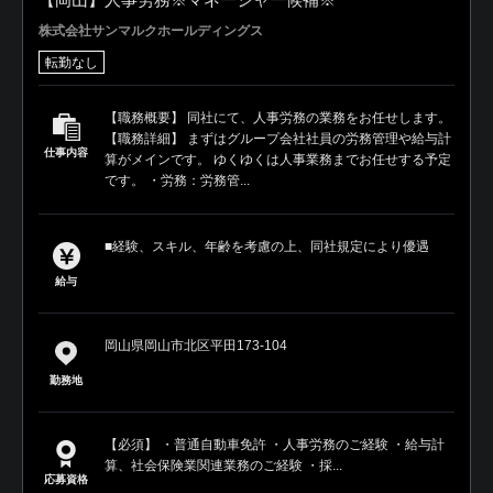
株式会社サンマルクホールディングス
転勤なし
【職務概要】 同社にて、人事労務の業務をお任せします。
【職務詳細】 まずはグループ会社社員の労務管理や給与計
仕事内容
算がメインです。 ゆくゆくは人事業務までお任せする予定
です。 ・労務：労務管...
■経験、スキル、年齢を考慮の上、同社規定により優遇
給与
岡山県岡山市北区平田173-104
勤務地
【必須】 ・普通自動車免許 ・人事労務のご経験 ・給与計
算、社会保険業関連業務のご経験 ・採...
応募資格