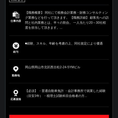
【職務概要】 同社にて税務会計業務・財務コンサルティン
グ業務などを行って頂きます。 【職務詳細】 顧客先への訪
仕事内容
問と社内業務とは、半々の割合。 一人当たり20～30社程
度を担当して頂きます。...
■経験、スキル、年齢を考慮の上、同社規定により優遇
給与
岡山県岡山市北区西古松2-24-5YMビル
勤務地
【必須】 ・普通自動車免許 ・会計事務所で就業した経験
（目安3年） ・税理士試験科目合格者の方...
応募資格