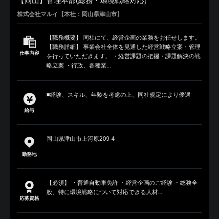
【岡山】管理本部(総務・環境戦略対応)
株式会社マルイ【本社：岡山県津山市】
【職務概要】 同社にて、経営企画の業務をお任せします。
【職務詳細】 事業会社全体を見通した経営戦略立案・管理
仕事内容
を行っていただきます。 ・経営課題の把握・課題解決の戦
略立案 ・行政、各種業...
■経験、スキル、年齢を考慮の上、同社規定により優遇
給与
岡山県津山市上河原209-4
勤務地
【必須】 ・普通自動車免許 ・経営企画のご経験 ・総務全
般、特に環境戦略について対応できる人材...
応募資格