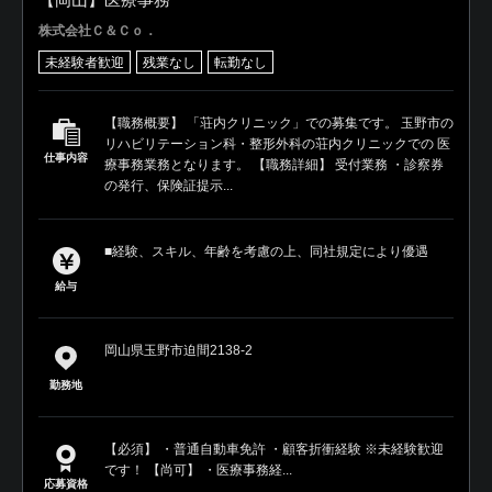
株式会社Ｃ＆Ｃｏ．
未経験者歓迎
残業なし
転勤なし
【職務概要】 「荘内クリニック」での募集です。 玉野市の
リハビリテーション科・整形外科の荘内クリニックでの 医
仕事内容
療事務業務となります。 【職務詳細】 受付業務 ・診察券
の発行、保険証提示...
■経験、スキル、年齢を考慮の上、同社規定により優遇
給与
岡山県玉野市迫間2138-2
勤務地
【必須】 ・普通自動車免許 ・顧客折衝経験 ※未経験歓迎
です！ 【尚可】 ・医療事務経...
応募資格