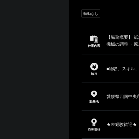
転勤なし
【職務概要】 
機械の調整 ・原
仕事内容
■経験、スキル
給与
愛媛県四国中央市
勤務地
★未経験歓迎★ 
応募資格