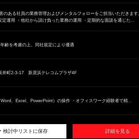
障害のある社員の業務管理およびメンタルフォローをご担当いただきます。
定運用 ・他社から請け負った業務の運用 ・定期的な面談を通じた...
、年齢を考慮の上、同社規定により優遇
井町2-3-17 新居浜テレコムプラザ4F
ord、Excel、PowerPoint）の操作 ・オフィスワーク経験者で精...
検討中リストに保存
詳細を見る