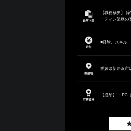
【職務概要】 
ーティン業務の安
仕事内容
■経験、スキル
給与
愛媛県新居浜市坂
勤務地
【必須】 ・PC（W
応募資格