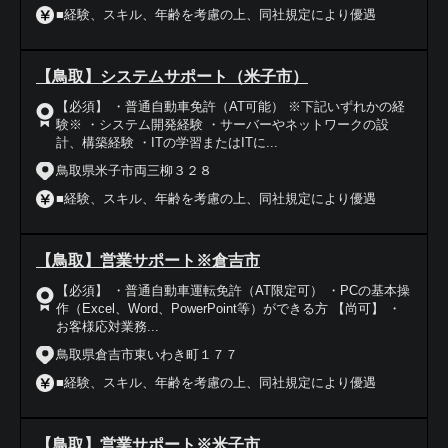
■経験、スキル、年齢を考慮の上、同社規定により優遇
【鳥取】システムサポート（米子市）
【必須】 ・普通自動車免許（AT可能） ※下記いずれかの経
験※ ・システム開発経験 ・サーバーやネットワークの設
計、構築経験 ・ITの学習またはITに...
鳥取県米子市両三柳３２８
■経験、スキル、年齢を考慮の上、同社規定により優遇
【鳥取】営業サポート※倉吉市
【必須】 ・普通自動車運転免許（AT限定可） ・PCの基本操
作（Excel、Word、PowerPoint等）ができる方 【尚可】 ・
お客様応対業務...
鳥取県倉吉市東いわき町１７７
■経験、スキル、年齢を考慮の上、同社規定により優遇
【鳥取】営業サポート※米子市