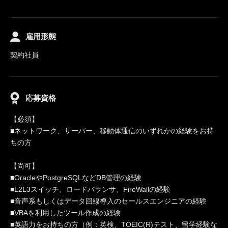
雇用形態
契約社員
応募資格
【必須】
■ネットワーク、サーバー、移動体通信のいずれかの経験をお持
ちの方
【尚可】
■OracleやPostgreSQLなどDB管理の経験
■L2L3スイッチ、ロードバランサ、FireWallの経験
■音声系もしくはデータ回線導入のセールスエンジニアの経験
■VBAを利用したツール作成の経験
■英語力をお持ちの方（例：英検、TOEIC(R)テスト、留学経験な