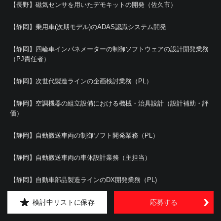
【長野】磁気センサを用いたデモキットの開発（佐久市）
【静岡】乗用車(次期モデル)のADAS認識システム開発
【静岡】四輪車インパネメーターの制御ソフトウェアの設計開発業務
（PJ責任者）
【静岡】次世代製造ラインの企画検討業務（PL）
【静岡】空調機器の組立設備における機械・治具設計（設計補助・評
価）
【静岡】自動搬送車両の制御ソフト開発業務（PL）
【静岡】自動搬送車両の車体設計業務（主担当）
【静岡】自動車部品製造ラインのDX開発業務（PL)
【静岡】車載電子機器の新規開発における基板回路設計業務（PL）
検討中リストに保存
応募する