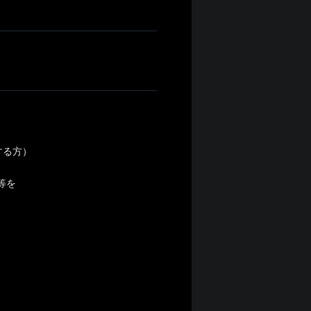
する方）
）等を