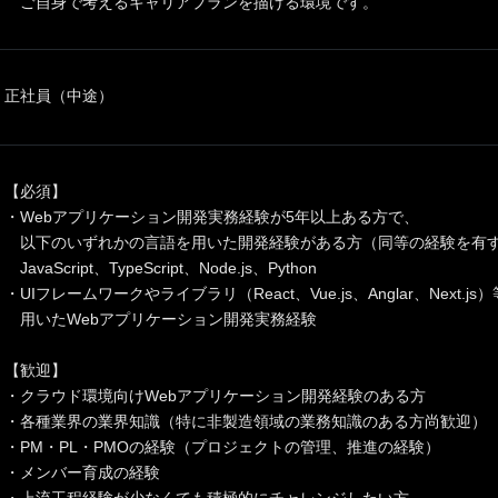
ご自身で考えるキャリアプランを描ける環境です。
正社員（中途）
【必須】
・Webアプリケーション開発実務経験が5年以上ある方で、
以下のいずれかの言語を用いた開発経験がある方（同等の経験を有
JavaScript、TypeScript、Node.js、Python
・UIフレームワークやライブラリ（React、Vue.js、Anglar、Next.js
用いたWebアプリケーション開発実務経験
【歓迎】
・クラウド環境向けWebアプリケーション開発経験のある方
・各種業界の業界知識（特に非製造領域の業務知識のある方尚歓迎）
・PM・PL・PMOの経験（プロジェクトの管理、推進の経験）
・メンバー育成の経験