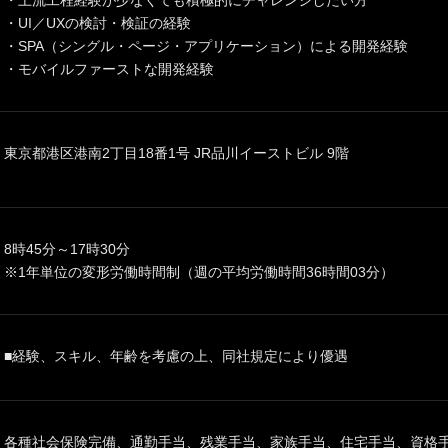
・上流工程経験が少なくても積極的にチャレンジしたい方
・UI／UXの検討・検証の経験
・SPA（シングル・ページ・アプリケーション）による開発経験
・モバイルファーストな開発経験
東京都港区港南2丁目18番1号 JR品川イーストビル 9階
8時45分～17時30分
※1年単位の変形労働時間制（週の平均労働時間36時間03分）
■経験、スキル、年齢を考慮の上、同社規定により優遇
各種社会保険完備、通勤手当、残業手当、家族手当、住宅手当、資格