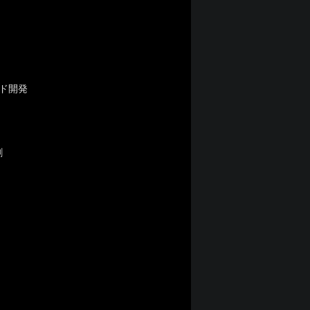
ド開発
割