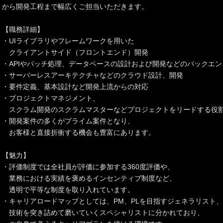
から開発工程まで幅広くご担当いただきます。
【職務詳細】
・UIライブラリやフレームワークを用いた
クライアントサイド（フロントエンド）開発
・APIやバッチ処理、データベースの設計および開発などのバックエン
・サーバーレスアーキテクチャなどのクラウド設計、開発
・要件定義、基本設計など開発上流からの対応
・プロジェクトマネジメント、
スクラム開発のスクラムマスターなどプロジェクトをリードする役
・開発案件の多くがプライム案件となり、
お客様と直接折衝する機会も豊富にあります。
【魅力】
・評価制度では全社員が評価に参加する360度評価や、
業務における実績を褒めるインセンティブ制度など、
透明で平等な制度を取り入れています。
・キャリアロードマップとしては、PM、PLを目指すジェネラリスト、
技術を突き詰めて磨いていくスペシャリストに分かれており、