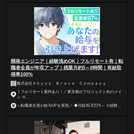
開発エンジニア｜経験浅めOK｜フルリモート有｜転
職者全員が年収アップ｜残業月約5～8時間｜有給取
得率100%
株式会社Ａｂｙｓｓ Ｂｒａｖｅ Ｃｏｍｐａｎｙ
┃フルリモート案件あり！／東京都がプロジェクト先のメイ
ン ※...
＼転職者全員が給与UPを実現／ ◆月給35.8万円～ ※経験...