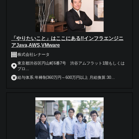
「やりたいこと」はここにある!!インフラエンジニ
アJava,AWS,VMware
株式会社レナータ
東京都渋谷区円山町6番7号 渋谷アムフラット1階もしくは
プロ...
給与体系:年棒制360万円～600万円以上 月給換算:30...