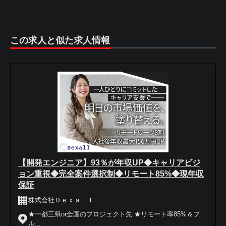
この求人と似た求人情報
【開発エンジニア】93％が年収UP◆キャリアビジ
ョン重視◆完全案件選択制◆リモート85%◆現年収
保証
株式会社Ｄｅｘａｌｌ
★一都三県or全国のプロジェクト先 ★リモート率85%＆フ
ル...