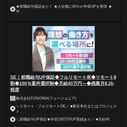
★前職給与保証あり！ ★入社後に93％が年収UPを実現 ★
平...
SE｜前職給与UP保証◆フルリモート有◆リモート9
割◆100％案件選択制◆月給40万円～◆残業月8.2h
程度
株式会社FUSIONIA(フュージョニア)
＼リモート・フルリモートOK／ ■東京本社またはプロジェク
ト...
＼前職給与UP保証★年収100万円UP実績あり／ ■月給40...