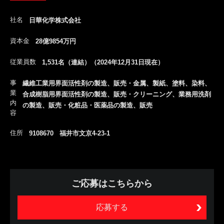
社名
日華化学株式会社
資本金
28億9854万円
従業員数
1,531名（連結）（2024年12月31日現在）
事
繊維工業用界面活性剤の製造、販売・金属、製紙、塗料、染料、
業
合成樹脂用界面活性剤の製造、販売・クリーニング、業務用洗剤
内
の製造、販売・化粧品・医薬品の製造、販売
容
住所
9108670 福井市文京4-23-1
ご応募はこちらから
応募する