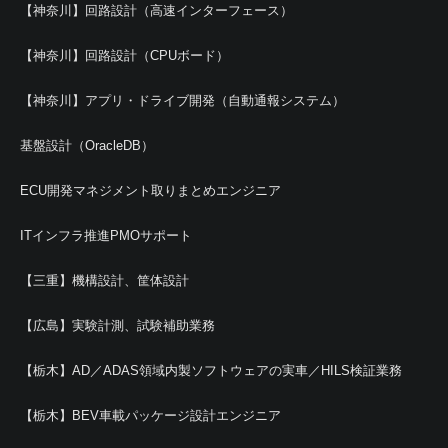
【神奈川】回路設計（高速インターフェース）
【神奈川】回路設計（CPUボード）
【神奈川】アプリ・ドライブ開発（自動通報システム）
基盤設計（OracleDB）
ECU開発マネジメント取りまとめエンジニア
ITインフラ推進PMOサポート
【三重】機構設計、筐体設計
【広島】実験計測、試験補助業務
【栃木】AD／ADAS領域内製ソフトウェアの実車／HILS検証業務
【栃木】BEV車載パッケージ設計エンジニア