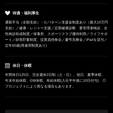
待遇・福利厚生
通勤手当（全額支給）・U／Iターン支援金制度あり（最大10万円
支給）／健康・レジャー支援／定期健康診断、要管理者検診、女
性検診助成制度／保養所、スポーツクラブ優待利用／ライフサポ
ート／財形貯蓄制度、従業員持株会／慶弔見舞金／iPadを貸与／
定年60歳(再雇用制度あり)
休日・休暇
年間休日125日、完全週休2日制（土・日）、祝日、夏季休暇、
年末年始休暇、GW休暇、有給休暇(入社半年後に10日付与) ◎
プロジェクトにより異なる場合もあります。