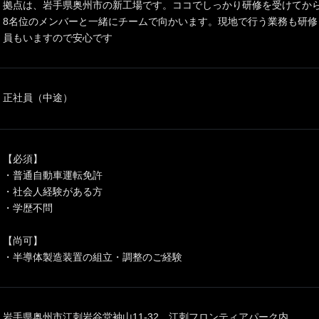
拠点は、岩手県奥州市の新工場です。ココでしっかり研修を受けてから
8名位のメンバーと一緒にチームで向かいます。現地で行う業務も研修
員もいますので安心です
正社員（中途）
【必須】
・普通自動車運転免許
・社会人経験がある方
・学歴不問
【尚可】
・半導体製造装置の組立・調整のご経験
岩手県奥州市江刺岩谷堂袖山11-32 江刺フロンティアパーク内