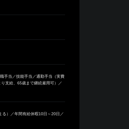
／役職手当／技能手当／通勤手当（実費
り支給、65歳まで継続雇用可）／
る）／年間有給休暇10日～20日／