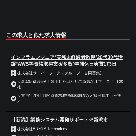
この求人と似た求人情報
インフラエンジニア*実務未経験者歓迎*20代30代活
躍*AWS等資格取得支援多数*年間休日実質173日
株式会社サーバーワークスグループ【合同募集】
＼新潟駅徒歩5分！竣工したばかりの綺麗なオフィス／ 【本
社...
＼賞与年2回！IT関連資格取得奨励制度など福利厚生も充実
／ ...
【新潟】業務システム開発サポート※新潟市
株式会社BREXA Technology