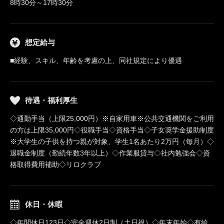
8時30分～17時30分
想定給与
■経験、スキル、年齢を考慮の上、同社規定により優遇
待遇・福利厚生
◇通勤手当（上限25,000円）※自家用車※公共交通機関をご利用
の方は上限35,000円◇役職手当◇資格手当◇子女奨学金援助制度
※大学生の子供を持つ親が対象、学生1名あたり2万円（毎月）◇
退職金制度（勤続年数3年以上）◇作業服貸与◇社内勉強会◇資
格取得費用補助◇リロクラブ
休日・休暇
◇年間休日123日◇完全週休2日制（土日祝）◇年末年始◇有給