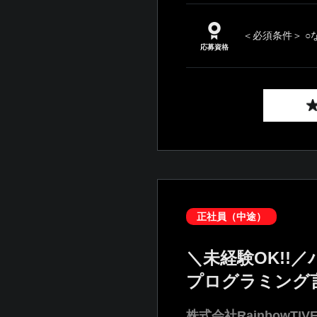
＜必須条件＞ ○
応募資格
正社員（中途）
＼未経験OK!
プログラミング
株式会社RainbowTIV