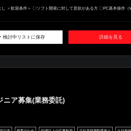
なし ＜歓迎条件＞ 〇ソフト開発に対して意欲がある方 〇PC基本操作（W.
検討中リストに保存
詳細を見る
ジニア募集(業務委託)
/月以内
残業少なめ
40歳以上の応募歓迎
正社員登用制度有り
土日祝