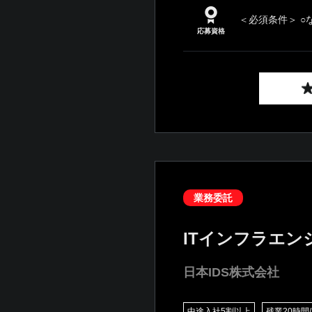
＜必須条件＞ ○
応募資格
業務委託
ITインフラエン
日本IDS株式会社
中途入社5割以上
残業20時間