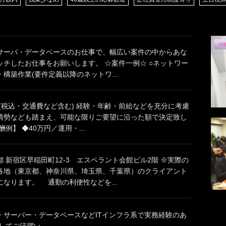
サーバ・データベースのお仕事で、幅広い案件の中からあな
ッチしたお仕事をお願いします。 ☆案件一例☆ ○ネットワー
構築作業(要件定義以降のネットワ...
円(税込・交通費など含む) 経験・年齢・前給などを充分に考慮
情勢なども踏まえ、可能な限りご要望に沿った額で決定致し
例】 ◆40万円／運用・...
 新宿区早稲田町12-3 エスペラント会館ビル2階 ※実際の
各地（東京都、神奈川県、埼玉県、千葉県）のクライアント
なります。 通勤の利便性などを...
・サーバー・データベースなどITインフラ系で実務経験のあ
てご活躍い...