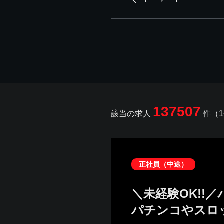
137507
該当の求人
件（1
正社員（中途）
＼未経験OK!!
パチンコやスロ