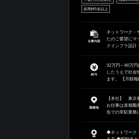
採用枠5名以上
ネットワーク・
たのご要望にマ
仕事内容
クインフラ設計・
32万円～80万
したうえで社会
給与
ます。 【月額報酬
【本社】 東京都
お仕事は首都圏
勤務地
先での常駐業務に
◆ネットワーク
る方 ◆即戦力とし