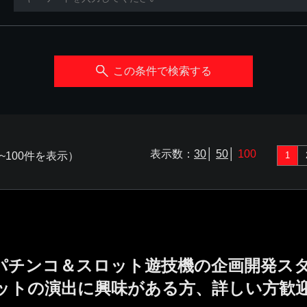
この条件で検索する
表示数：
30
│
50
│
100
~100件を表示）
1
／パチンコ＆スロット遊技機の企画開発ス
ットの演出に興味がある方、詳しい方歓