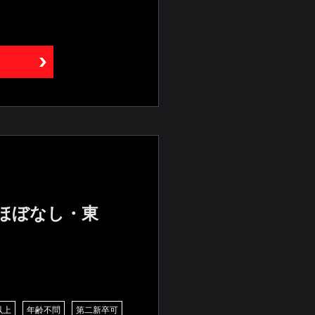
業ほぼなし・東
以上
年齢不問
第二新卒可