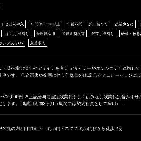
E
歩合給制導入
年間休日120以上
年齢不問
第二新卒可
残業少なめ
住宅手当有り
管理職採用
退職金制度有
残業手当有り
研修・教育
ランクありOK
急募求人
ット遊技機の演出やデザインを考え デザイナーやエンジニアと連携して
事です。 〇企画書や企画に伴う仕様書の作成 〇シミュレーションによる
00円〜500,000円 ※上記給与に固定残業代もしくはみなし残業代は含みま
します。 ※試用期間3ヶ月（期間中は契約社員として雇用）...
区丸の内2丁目18-10 丸の内アネクス 丸の内駅から徒歩２分