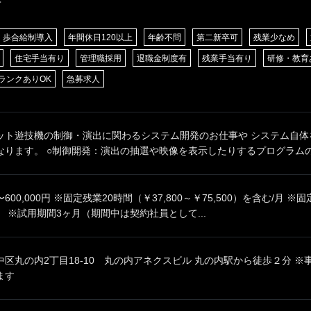
歩合給制導入
年間休日120以上
年齢不問
第二新卒可
残業少なめ
住宅手当有り
管理職採用
退職金制度有
残業手当有り
研修・教育
ランクありOK
急募求人
ット遊技機の制御・演出に関わるシステム開発のお仕事や システム自体
ります。 ○制御開発：演出の抽選や映像を表示したりするプログラムの設
0円〜600,000円 ※固定残業20時間（￥37,800～￥75,500）を含む/
 ※試用期間3ヶ月（期間中は契約社員として...
区丸の内2丁目18-10 丸の内アネクスビル 丸の内駅から徒歩２分 
ます