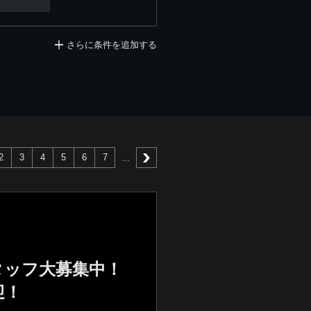
さらに条件を追加する
2
3
4
5
6
7
次へ
タッフ大募集中！
迎！