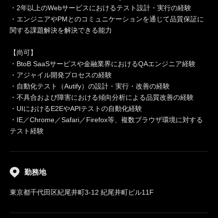
・2年以上のWebサービスにおけるテスト設計・実行の経験
・エンジニアやPMとのコミュニケーションを通じて品質保証に
関する課題解決を解決できる能力
【尚可】
・BtoB SaaSサービスや金融業界におけるQAエンジニア経験
・アジャイル開発プロセスの経験
・自動化テスト（Autify）の設計・実行・改善の経験
・不具合および障害における傾向分析による品質改善の経験
・UIにおけるE2EやAPIテストの自動化経験
・IE／Chrome／Safari／Firefox等、複数ブラウザ環境に対する
テスト経験
勤務地
東京都千代田区紀尾井町3-12 紀尾井町ビル11F