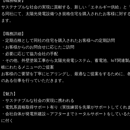
【職務概要】
サステナブルな社会の実現に貢献する、新しい「エネルギー供給」と
る同社にて、太陽光発電設備つき規格住宅を購入されたお客様に対す
ます。
【職務詳細】
・定期点検として同社の住宅を購入されたお客様への定期訪問
・お客様からのお問合せに応じたご訪問
・必要に応じて協力会社の手配
・その他、外壁塗装工事から太陽光発電システム、蓄電池、IoT関連
岐にわたるメニューのご提案
お客様のご要望を丁寧にヒアリングし、最適なご提案をするために、
のある仕事を行っていただきます。
【魅力】
・サステナブルな社会の実現に携われる
・電気系資格取得サポート有り（実技練習を先輩がサポートしてくれ
・会社自体が発電所建設～アフターまでトータルサポートをしている
に付く