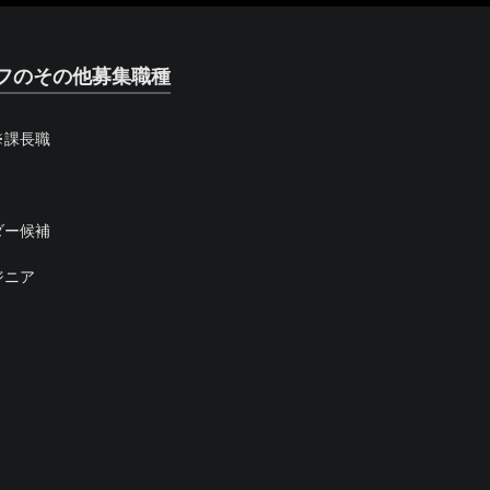
フのその他募集職種
※課長職
ダー候補
ジニア