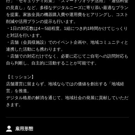
行」「セキュリティ対策」「スマートウォッチ活用」「通信料金
の見直し」など、多様なデジタルニーズに寄り添い最適なプラン
を提案。家族全員の機器購入費や運用費をヒアリングし、コスト
削減や活用プランの提示も行います。
・1日の対応数は4～5組程度。1組につき約1時間かけてじっくり
と対話を行います。
・店舗（会員様施設）でのイベント企画や、地域コミュニティと
連携した活動にも携わります。
・店舗での対応だけでなく、必要に応じてご自宅への訪問対応も
自ら判断し、自主的に活動することが可能です。
【ミッション】
店舗運営に留まらず、地域ならではの価値を創出する「地域経
営」を推進。
デジタル格差の解消を通じて、地域社会の発展に貢献していただ
きます。
雇用形態