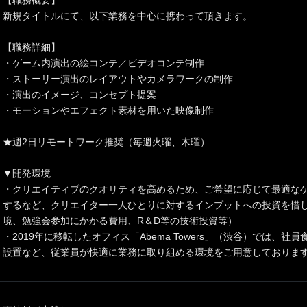
【職務概要】
新規タイトルにて、以下業務を中心に携わって頂きます。
【職務詳細】
・ゲーム内演出の絵コンテ／ビデオコンテ制作
・ストーリー演出のレイアウトやカメラワークの制作
・演出のイメージ、コンセプト提案
・モーションやエフェクト素材を用いた映像制作
★週2日リモートワーク推奨（毎週火曜、木曜）
▼開発環境
・クリエイティブのクオリティを高めるため、ご希望に応じて最適な
するなど、クリエイター一人ひとりに対するインプットへの投資を惜
境、勉強会参加にかかる費用、R＆D等の技術投資等）
・2019年に移転したオフィス「Abema Towers」（渋谷）では、
設置など、従業員が快適に業務に取り組める環境をご用意しておりま