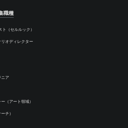
集職種
スト（セルルック）
ナリオディレクター
ジニア
ャー（アート領域）
サーチ）