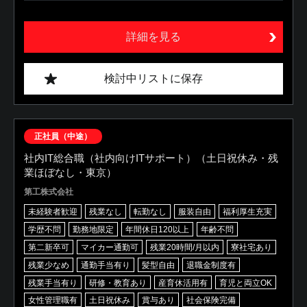
詳細を見る
検討中リストに保存
正社員（中途）
社内IT総合職（社内向けITサポート）（土日祝休み・残
業ほぼなし・東京）
第工株式会社
未経験者歓迎
残業なし
転勤なし
服装自由
福利厚生充実
学歴不問
勤務地限定
年間休日120以上
年齢不問
第二新卒可
マイカー通勤可
残業20時間/月以内
寮社宅あり
残業少なめ
通勤手当有り
髪型自由
退職金制度有
残業手当有り
研修・教育あり
産育休活用有
育児と両立OK
女性管理職有
土日祝休み
賞与あり
社会保険完備