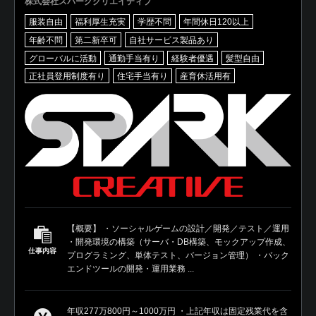
株式会社スパーククリエイティブ
服装自由
福利厚生充実
学歴不問
年間休日120以上
年齢不問
第二新卒可
自社サービス製品あり
グローバルに活動
通勤手当有り
経験者優遇
髪型自由
正社員登用制度有り
住宅手当有り
産育休活用有
【概要】 ・ソーシャルゲームの設計／開発／テスト／運用
・開発環境の構築（サーバ・DB構築、モックアップ作成、
仕事内容
プログラミング、単体テスト、バージョン管理） ・バック
エンドツールの開発・運用業務 ...
年収277万800円～1000万円 ・上記年収は固定残業代を含