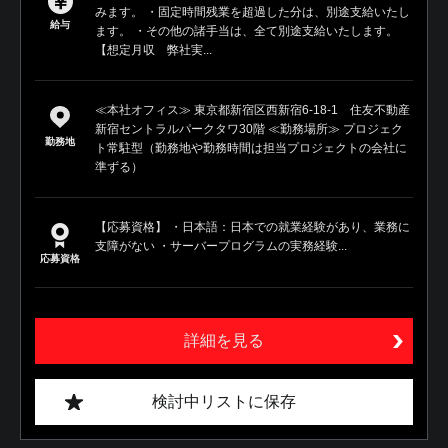
みます。 ・固定時間残業を超過した分は、別途支給いたし
給与
ます。 ・その他の諸手当は、全て別途支給いたします。
【想定月収 弊社実...
≪本社オフィス≫ 東京都新宿区西新宿6-18-1 住友不動産
新宿セントラルパークタワ30階 ≪勤務場所≫ プロジェク
勤務地
ト常駐型（勤務地や勤務時間は担当プロジェクトの会社に
準ずる）
【応募資格】 ・日本語：日本での就業経験があり、業務に
支障がない ・サーバープログラムの実務経験...
応募資格
詳細を見る
検討中リストに保存