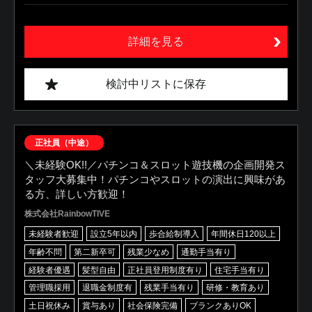
詳細を見る
検討中リストに保存
正社員（中途）
＼未経験OK!!／パチンコ＆スロット遊技機の企画開発ス
タッフ大募集中！パチンコやスロットの演出に興味があ
る方、詳しい方歓迎！
株式会社RainbowTIVE
未経験者歓迎
設立5年以内
歩合給制導入
年間休日120以上
年齢不問
第二新卒可
残業少なめ
通勤手当有り
経験者優遇
髪型自由
正社員登用制度有り
住宅手当有り
管理職採用
退職金制度有
残業手当有り
研修・教育あり
土日祝休み
賞与あり
社会保険完備
ブランクありOK