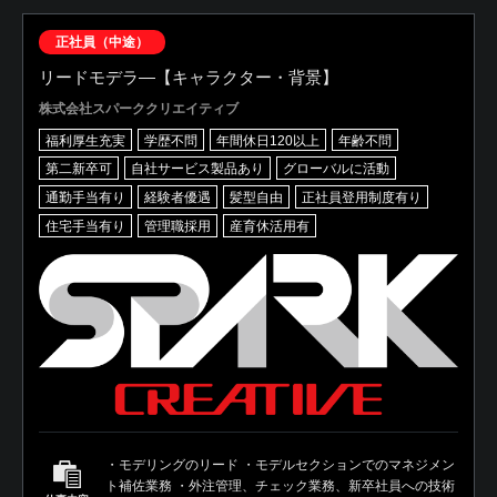
正社員（中途）
リードモデラ―【キャラクター・背景】
株式会社スパーククリエイティブ
福利厚生充実
学歴不問
年間休日120以上
年齢不問
第二新卒可
自社サービス製品あり
グローバルに活動
通勤手当有り
経験者優遇
髪型自由
正社員登用制度有り
住宅手当有り
管理職採用
産育休活用有
・モデリングのリード ・モデルセクションでのマネジメン
ト補佐業務 ・外注管理、チェック業務、新卒社員への技術