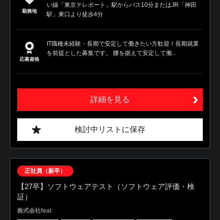
い線「東京テレポート」駅からバス10分またはJR「神田
勤務地
駅」東口より徒歩4分
IT職種未経験・長期で安定して働きたい方歓迎！長期就業
を前提とした募集です。 腰を据えて安定して働...
応募資格
詳細を見る
検討中リストに保存
正社員（新卒）
【27卒】ソフトウェアテスト（ソフトウェア評価・検
証）
株式会社feat