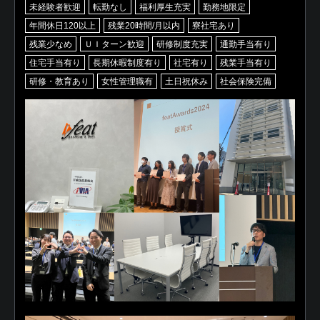
未経験者歓迎
転勤なし
福利厚生充実
勤務地限定
年間休日120以上
残業20時間/月以内
寮社宅あり
残業少なめ
ＵＩターン歓迎
研修制度充実
通勤手当有り
住宅手当有り
長期休暇制度有り
社宅有り
残業手当有り
研修・教育あり
女性管理職有
土日祝休み
社会保険完備