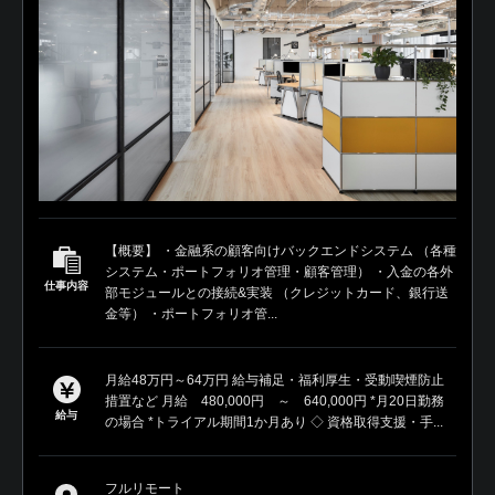
【概要】 ・金融系の顧客向けバックエンドシステム （各種
システム・ポートフォリオ管理・顧客管理） ・入金の各外
仕事内容
部モジュールとの接続&実装 （クレジットカード、銀行送
金等） ・ポートフォリオ管...
月給48万円～64万円 給与補足・福利厚生・受動喫煙防止
措置など 月給 480,000円 ～ 640,000円 *月20日勤務
給与
の場合 *トライアル期間1か月あり ◇ 資格取得支援・手...
フルリモート