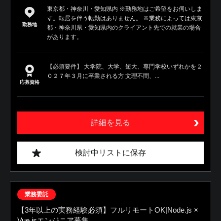
東京都・神奈川・愛知県内 ※勤務地はご希望をお伺いしま
す。転居を伴う転勤はありません。 ※業務によっては東京
勤務地
都・神奈川県・愛知県内のクライアント先での就業の場合
があります。
【必須要件】 大学院、大学、短大、専門学校いずれかを２
０２７年３月に卒業される方 文理不問、...
応募資格
詳細を見る
検討中リストに保存
業務委託
【3年以上の実務経験必須】フルリモートOK|Node.js ×
Vue.jsエンジニア募集