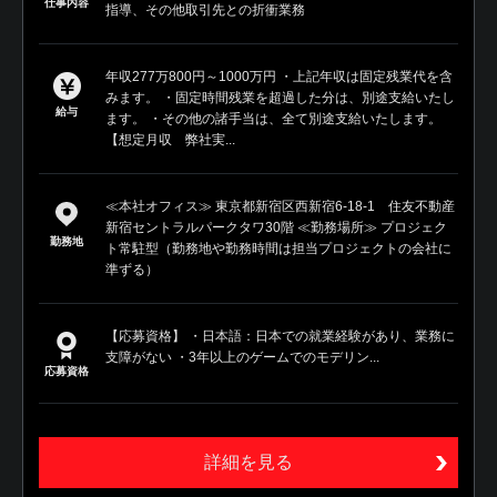
仕事内容
指導、その他取引先との折衝業務
年収277万800円～1000万円 ・上記年収は固定残業代を含
みます。 ・固定時間残業を超過した分は、別途支給いたし
給与
ます。 ・その他の諸手当は、全て別途支給いたします。
【想定月収 弊社実...
≪本社オフィス≫ 東京都新宿区西新宿6-18-1 住友不動産
新宿セントラルパークタワ30階 ≪勤務場所≫ プロジェク
勤務地
ト常駐型（勤務地や勤務時間は担当プロジェクトの会社に
準ずる）
【応募資格】 ・日本語：日本での就業経験があり、業務に
支障がない ・3年以上のゲームでのモデリン...
応募資格
詳細を見る