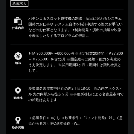
急募求人
パチンコ＆スロット遊技機の制御・演出に関わるシステム
開発のお仕事や システム自体を特許申請する際のお手伝い
仕事内容
などのお仕事となります。 ○制御開発：演出の抽選や映像
を表示したりするプログラムの設計...
月給 300,000円〜600,000円 ※固定残業20時間（￥37,800
～￥75,500）を含む/月 ※固定給与は経験・能力を考慮の
給与
うえ決定します。 ※試用期間3ヶ月（期間中は契約社員と
して...
愛知県名古屋市中区丸の内2丁目18-10 丸の内アネクスビ
ル 丸の内駅から徒歩２分 ※事務所移転による名古屋市内で
勤務地
の転勤はあります
＜必須条件＞ ○なし ＜歓迎条件＞ 〇ソフト開発に対して意
欲がある方 〇PC基本操作（W...
応募資格