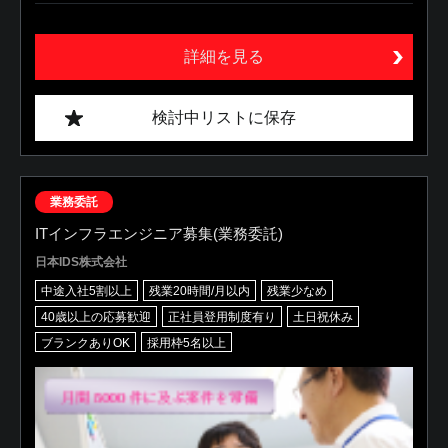
詳細を見る
検討中リストに保存
業務委託
ITインフラエンジニア募集(業務委託)
日本IDS株式会社
中途入社5割以上
残業20時間/月以内
残業少なめ
40歳以上の応募歓迎
正社員登用制度有り
土日祝休み
ブランクありOK
採用枠5名以上