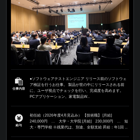
●ソフトウェアテストエンジニア リリース前のソフトウェ
ア検証を行うお仕事。 製品が世の中にリリースされる前
仕事内容
に、ユーザ視点でチェックを行い、完成度を高めます。
PCアプリケーション、家電製品W...
初任給（2026年度4月見込み） 【技術職】 [月給]
240,000円 … 大学・大学院 [月給] 230,000円 … 短
給与
大・専門学校 ※残業代は、別途、全額支給 昇給：年1回 ...