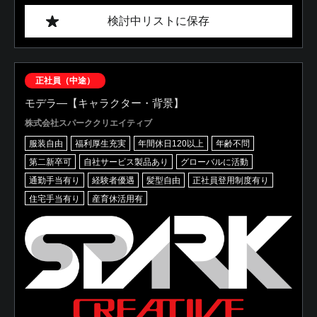
検討中リストに保存
正社員（中途）
モデラ―【キャラクター・背景】
株式会社スパーククリエイティブ
服装自由
福利厚生充実
年間休日120以上
年齢不問
第二新卒可
自社サービス製品あり
グローバルに活動
通勤手当有り
経験者優遇
髪型自由
正社員登用制度有り
住宅手当有り
産育休活用有