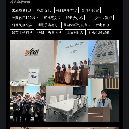
株式会社feat
未経験者歓迎
転勤なし
福利厚生充実
勤務地限定
年間休日120以上
寮社宅あり
残業少なめ
ＵＩターン歓迎
研修制度充実
通勤手当有り
長期休暇制度有り
社宅有り
残業手当有り
研修・教育あり
土日祝休み
社会保険完備