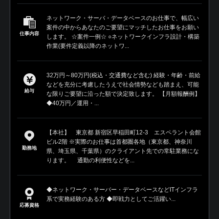
ネットワーク・サーバ・データベースのお仕事で、幅広い
案件の中からあなたのご要望にマッチしたお仕事をお願い
仕事内容
します。 ☆案件一例☆ ○ネットワークインフラ設計・構築
作業(要件定義以降のネットワ...
32万円～80万円(税込・交通費など含む) 経験・年齢・前給
などを充分に考慮したうえで社会情勢なども踏まえ、可能
給与
な限りご要望に沿った額で決定致します。 【月額報酬例】
◆40万円／運用・...
【本社】 東京都 新宿区早稲田町12-3 エスペラント会館
ビル2階 ※実際のお仕事は首都圏各地（東京都、神奈川
勤務地
県、埼玉県、千葉県）のクライアント先での常駐業務にな
ります。 通勤の利便性などを...
◆ネットワーク・サーバー・データベースなどITインフラ
系で実務経験のある方 ◆即戦力としてご活躍い...
応募資格