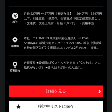
月給 22万円 〜 27万円 【想定年収】 264万円～324万円
以下、別途支給 ・残業代：全額支給 ※固定残業制度なし
給与
・交通費：支給上限有（月額50,000円） ・資格手当：...
本社：〒150-0033 東京都渋谷区猿楽町3-3 Imas
Shibuya3F 横浜技術センター：〒221-0052 神奈川県横浜
勤務地
市神奈川区栄町2-9 東部ヨコハマビル2F その他、首都...
必須要件 ■最低限のPCスキルがある方（PCを触ることに
抵抗がない方） ■借り上げ社宅への入居が...
応募資格
詳細を見る
検討中リストに保存