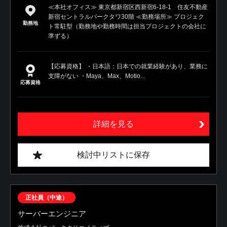
≪本社オフィス≫ 東京都新宿区西新宿6-18-1 住友不動産
新宿セントラルパークタワ30階 ≪勤務場所≫ プロジェク
勤務地
ト常駐型（勤務地や勤務時間は担当プロジェクトの会社に
準ずる）
【応募資格】 ・日本語：日本での就業経験があり、業務に
支障がない ・Maya、Max、Motio...
応募資格
詳細を見る
検討中リストに保存
正社員（中途）
サーバーエンジニア