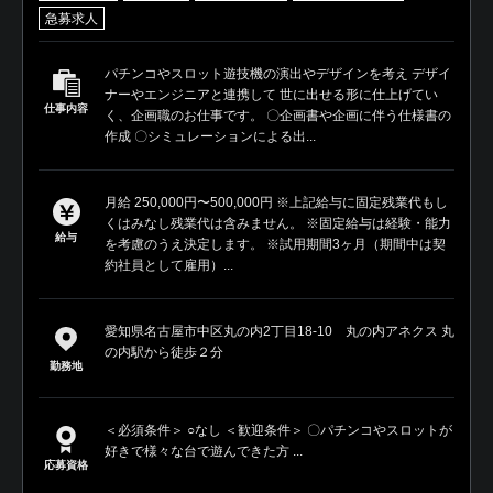
急募求人
パチンコやスロット遊技機の演出やデザインを考え デザイ
ナーやエンジニアと連携して 世に出せる形に仕上げてい
仕事内容
く、企画職のお仕事です。 〇企画書や企画に伴う仕様書の
作成 〇シミュレーションによる出...
月給 250,000円〜500,000円 ※上記給与に固定残業代もし
くはみなし残業代は含みません。 ※固定給与は経験・能力
給与
を考慮のうえ決定します。 ※試用期間3ヶ月（期間中は契
約社員として雇用）...
愛知県名古屋市中区丸の内2丁目18-10 丸の内アネクス 丸
の内駅から徒歩２分
勤務地
＜必須条件＞ ○なし ＜歓迎条件＞ 〇パチンコやスロットが
好きで様々な台で遊んできた方 ...
応募資格