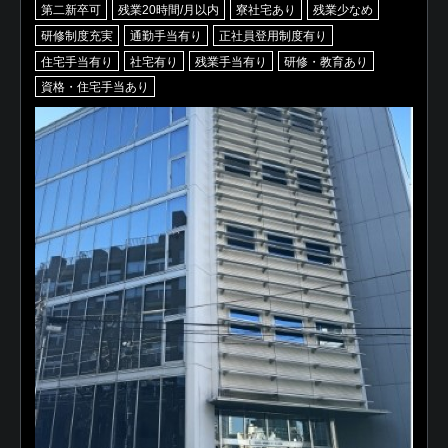
第二新卒可
残業20時間/月以内
寮社宅あり
残業少なめ
研修制度充実
通勤手当有り
正社員登用制度有り
住宅手当有り
社宅有り
残業手当有り
研修・教育あり
資格・住宅手当あり