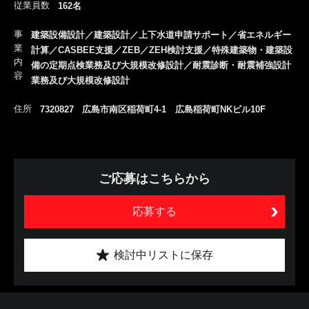
従業員数
162名
事
建築設備設計／建築設計／上下水道申請サポート／省エネルギー
業
計算／CASBEE支援／ZEB／ZEH検討支援／特殊建築物・建築設
内
備の定期点検業務及び大規模改修設計／耐震診断・耐震補強設計
容
業務及び大規模改修設計
住所
7320827 広島市南区稲荷町4-1 広島稲荷町NKビル10F
ご応募はこちらから
応募する
検討中リストに保存