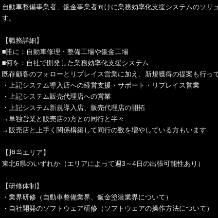
自動車整備事業者、鈑金事業者向けに業務効率化支援システムのソリ
す。
【職務詳細】
■誰に：自動車修理・整備工場や鈑金工場
■何を：自社で開発した業務効率化支援システム
既存顧客のフォローとリプレイス営業に加え、新規獲得の提案も行っ
・上記システム導入店への経営支援・サポート・リプレイス営業
・上記システム販売代理店への営業
・上記システム新規導入店、販売代理店の開拓
→単独営業と販売店の方との同行と半々
→販売店と上手く関係構築して同行の数を増やしている方もいます
【担当エリア】
東北6県のいずれか（エリアによって週3～4日の出張可能性あり）
【研修体制】
・業界研修（自動車整備業界、鈑金塗装業界について）
・自社開発のソフトウェア研修（ソフトウェアの操作方法について）