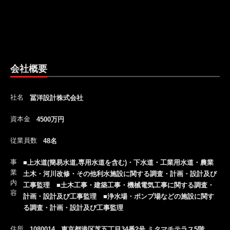
会社概要
社名
冨洋設計株式会社
資本金
4500万円
従業員数
48名
事
■上水道(簡易水道,専用水道を含む)・下水道・工業用水道・農業
業
土木・河川改修・その他利水施設に関する調査・計画・設計及び
内
工事監理 ■土木工事・建築工事・機械電気工事に関する調査・
容
計画・設計及び工事監理 ■浄水場・ポンプ場などの施設に関す
る調査・計画・設計及び工事監理
住所
1080014 東京都港区芝五丁目34番2号 ミタマチテラス5階