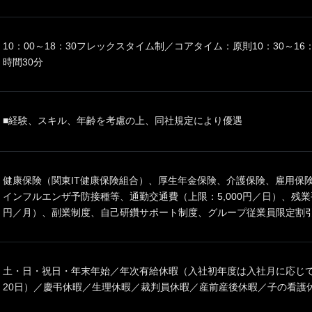
10：00～18：30フレックスタイム制／コアタイム：原則10：30～1
時間30分
■経験、スキル、年齢を考慮の上、同社規定により優遇
健康保険（関東IT健康保険組合）、厚生年金保険、介護保険、雇用保
インフルエンザ予防接種等、通勤交通費（上限：5,000円／日）、残業手
円／月）、副業制度、自己研鑽サポート制度、グループ従業員限定割
土・日・祝日・年末年始／年次有給休暇（入社初年度は入社月に応じて
20日）／慶弔休暇／生理休暇／裁判員休暇／産前産後休暇／子の看護