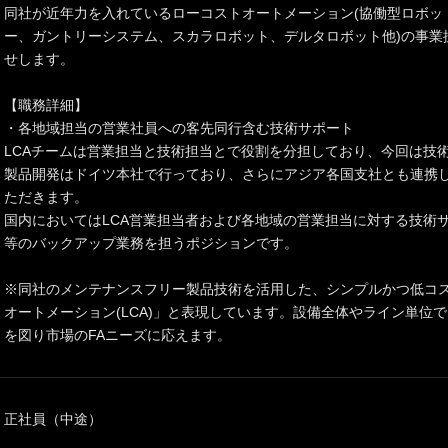
同社が近年力を入れているローコストオートメーション(協働型ロボッ
ー、ガントリーシステム、スカラロボット、デルタロボット他)の事業
せします。
【職務詳細】
・各地域担当の営業社員への客先同行含む技術サポート
LCAチームは営業担当と技術担当とで役割を分担しており、今回は技
製品開発はドイツ本社で行っており、さらにアジア各国支社とも連携
ただきます。
国内においてはLCA営業担当者および各地域の営業担当に対する技術
等のバックアップ業務を担うポジションです。
※同社のメンテナンスフリー製品技術を活用した、シンプルかつ低コ
オートメーション(LCA)」と表現しています。設備全体やライン単位
を図り市場のFAニーズに応えます。
正社員（中途）