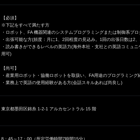
【必須】
※下記をすべて満たす方
・ロボット、FA 機器関連のシステムプログラミングまたは制御系プ
・出張可能な方(頻度：月に1、2回程度の見込み。1回の出張日数は2、
・読み書きができるレベルの英語力(海外本社・支社との英語コミュニ
用可)
【尚可】
・産業用ロボット・協働ロボットを取扱い、FA用途のプログラミング
・業務上で英語の使用経験がある方(会話スキルあれば尚良し)
東京都墨田区錦糸 1-2-1 アルカセントラル 15 階
8：45～17：00（所定労働時間7時間15分）