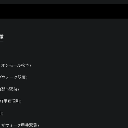
種
イオンモール松本）
ザウォーク双葉）
山梨市駅前）
XT甲府昭和）
和）
ラザウォーク甲斐双葉）